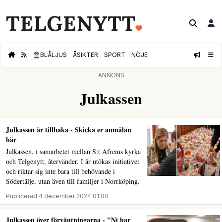
👮🏻‍♂️
BLÅLJUS
ÅSIKTER
SPORT
NÖJE
ANNONS
Julkassen
Julkassen är tillbaka - Skicka er anmälan
här
Julkassen, i samarbetet mellan S:t Afrems kyrka
och Telgenytt, återvänder. I år utökas initiativet
och riktar sig inte bara till behövande i
Södertälje, utan även till familjer i Norrköping.
Publicerad 4 december 2024 01:00
Julkassen över förväntningarna - "Ni har