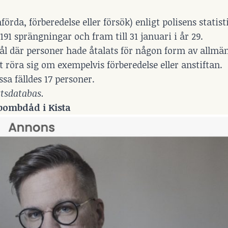
rda, förberedelse eller försök) enligt polisens statist
191 sprängningar och fram till 31 januari i år 29.
l där personer hade åtalats för någon form av allmän
 röra sig om exempelvis förberedelse eller anstiftan.
sa fälldes 17 personer.
ttsdatabas.
bombdåd i Kista