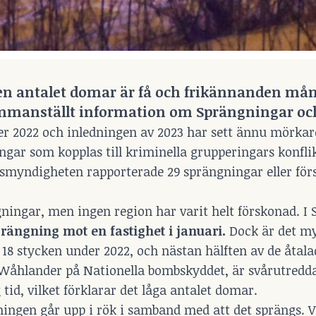
men antalet domar är få och frikännanden mån
ammanställt information om Sprängningar oc
er 2022 och inledningen av 2023 har sett ännu mörka
gar som kopplas till kriminella grupperingars konfli
ismyndigheten rapporterade 29 sprängningar eller för
ingar, men ingen region har varit helt förskonad. I S
rängning mot en fastighet i januari.
Dock är det myc
 18 stycken under 2022, och nästan hälften av de åtala
n Wåhlander på Nationella bombskyddet, är svårutredd
id, vilket förklarar det låga antalet domar.
sningen går upp i rök i samband med att det sprängs. V