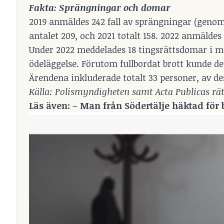
Fakta: Sprängningar och domar
2019 anmäldes 242 fall av sprängningar (genomfö
antalet 209, och 2021 totalt 158. 2022 anmäldes 
Under 2022 meddelades 18 tingsrättsdomar i må
ödeläggelse. Förutom fullbordat brott kunde det
Ärendena inkluderade totalt 33 personer, av des
Källa: Polismyndigheten samt Acta Publicas rä
Läs även: –
Man från Södertälje häktad för 