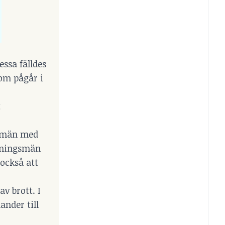
essa fälldes
som pågår i
t
å män med
ärningsmän
 också att
v brott. I
ander till