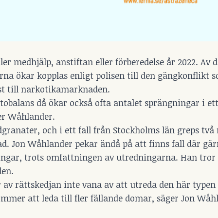
er medhjälp, anstiftan eller förberedelse år 2022. Av d
rna ökar kopplas enligt polisen till den gängkonflikt 
 till narkotikamarknaden.
ktobalans då ökar också ofta antalet sprängningar i et
er Wåhlander.
ranater, och i ett fall från Stockholms län greps tv
ad. Jon Wåhlander pekar ändå på att finns fall där g
ningar, trots omfattningen av utredningarna. Han tror
den.
av rättskedjan inte vana av att utreda den här typen a
ommer att leda till fler fällande domar, säger Jon Wåhl