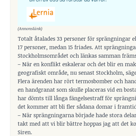
(Annonslänk)
Totalt åtalades 33 personer för sprängningar ell
17 personer, medan 15 friades. Att sprängninga
Stockholmsområdet och länkas samman främst
– När en konflikt eskalerar och det blir en ma
geografiskt område, nu senast Stockholm, säg
Flera ärenden har rört termosbomber och handg
en handgranat som skulle placeras vid en bost
har dömts till långa fängelsestraff för spräng
det kommer att bli fler sådana domar i framti
– När sprängningarna började hade stora delar 
takt med att vi blir bättre hoppas jag att det k
Siren.