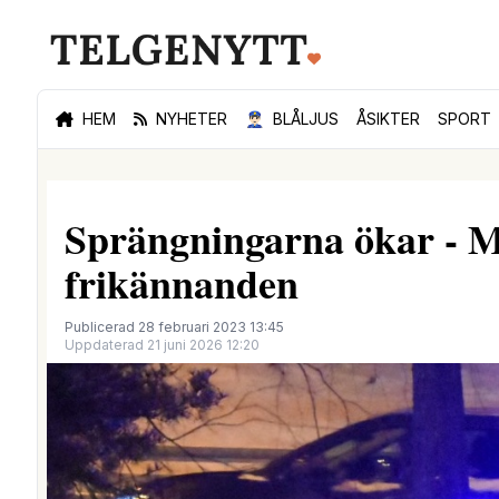
HEM
NYHETER
👮🏻‍♂️
BLÅLJUS
ÅSIKTER
SPORT
Sprängningarna ökar - 
frikännanden
Publicerad 28 februari 2023 13:45
Uppdaterad 21 juni 2026 12:20