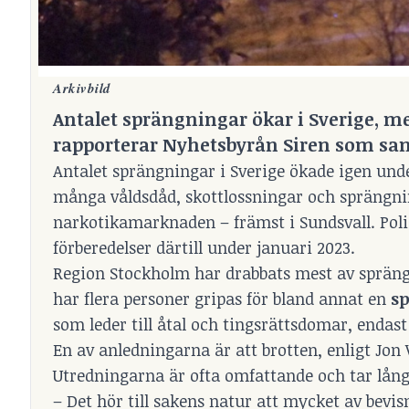
Arkivbild
Antalet sprängningar ökar i Sverige, 
rapporterar Nyhetsbyrån Siren som s
Antalet sprängningar i Sverige ökade igen und
många våldsdåd, skottlossningar och sprängnin
narkotikamarknaden – främst i Sundsvall. Pol
förberedelser därtill under januari 2023.
Region Stockholm har drabbats mest av sprängn
har flera personer gripas för bland annat en
sp
som leder till åtal och tingsrättsdomar, endast
En av anledningarna är att brotten, enligt Jo
Utredningarna är ofta omfattande och tar lång t
– Det hör till sakens natur att mycket av bevi