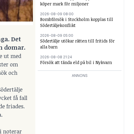
köper mark för miljoner
2026-08-09 08:00
Bombförsök i Stockholm kopplas till
Södertäljekonflikt
2026-08-09 05:00
ga. Det
Södertälje utökar rätten till fritids för
h domar.
alla barn
re ut med
2026-08-08 21:24
Försök att tända eld på bil i Nykvarn
kter om
sök och
ANNONS
ödertälje
ket få fall
de friades.
a.
i noterar