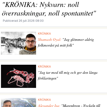
"KRÖNIKA: Nykvarn: noll
överraskningar, noll spontanitet"
Publicerad 26 juli 2026 08:00
KRÖNIKA
Shamash Oyal:
"Jag glömmer aldrig
folkmordet på mitt folk"
KRÖNIKA
"Jag tar mod till mig och ger den långa
förklaringen"
KRÖNIKA
Alexander Isa:
"Marenbron - Nyckeln till