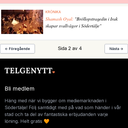
KRÖNIKA
Shamash Oyal:
"Bröllopstragedin i Irak
skapar svallvågor i Södertälje"
Sida 2 av 4
← Föregående
Nästa →
Bli medlem
Häng med när vi bygger om mediemarknaden i
Södertälje! Följ samtidigt med på vad som händer i vår
stad och ta del av fantastiska erbjudanden varje
löning. Helt gratis 🧡