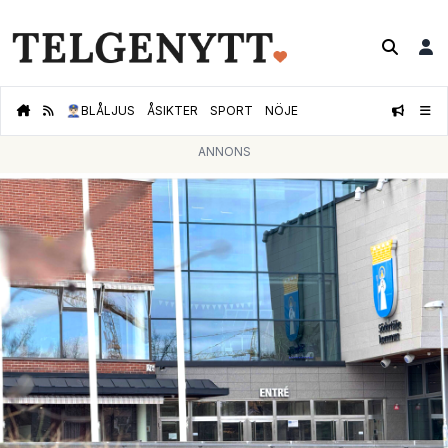
👮🏻‍♂️
BLÅLJUS
ÅSIKTER
SPORT
NÖJE
ANNONS