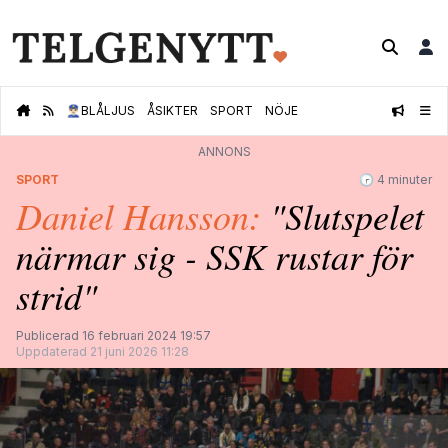
👮🏻‍♂️
BLÅLJUS
ÅSIKTER
SPORT
NÖJE
ANNONS
SPORT
🕝 4 minuter
Daniel Hansson:
"Slutspelet
närmar sig - SSK rustar för
strid"
Publicerad 16 februari 2024 19:57
Uppdaterad 21 juni 2026 11:28