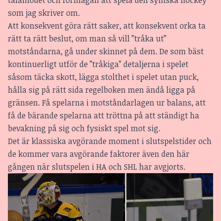
tålamodet och förmågan att spela den syniska hockey
som jag skriver om.
Att konsekvent göra rätt saker, att konsekvent orka ta
rätt ta rätt beslut, om man så vill ”tråka ut”
motståndarna, gå under skinnet på dem. De som bäst
kontinuerligt utför de ”tråkiga” detaljerna i spelet
såsom täcka skott, lägga stolthet i spelet utan puck,
hålla sig på rätt sida regelboken men ändå ligga på
gränsen. Få spelarna i motståndarlagen ur balans, att
få de bärande spelarna att tröttna på att ständigt ha
bevakning på sig och fysiskt spel mot sig.
Det är klassiska avgörande moment i slutspelstider och
de kommer vara avgörande faktorer även den här
gången när slutspelen i HA och SHL har avgjorts.