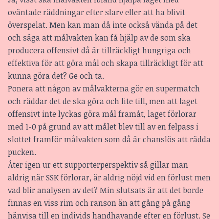
oväntade räddningar efter slarv eller att ha blivit
överspelat. Men kan man då inte också vända på det
och säga att målvakten kan få hjälp av de som ska
producera offensivt då är tillräckligt hungriga och
effektiva för att göra mål och skapa tillräckligt för att
kunna göra det? Ge och ta.
Ponera att någon av målvakterna gör en supermatch
och räddar det de ska göra och lite till, men att laget
offensivt inte lyckas göra mål framåt, laget förlorar
med 1-0 på grund av att målet blev till av en felpass i
slottet framför målvakten som då är chanslös att rädda
pucken.
Åter igen ur ett supporterperspektiv så gillar man
aldrig när SSK förlorar, är aldrig nöjd vid en förlust men
vad blir analysen av det? Min slutsats är att det borde
finnas en viss rim och ranson än att gång på gång
hänvisa till en individs handhavande efter en förlust. Se