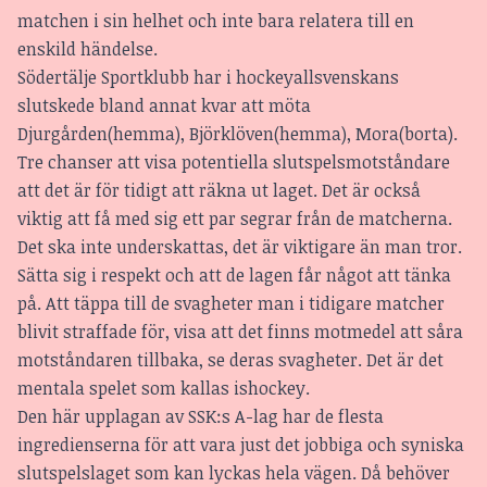
matchen i sin helhet och inte bara relatera till en
enskild händelse.
Södertälje Sportklubb har i hockeyallsvenskans
slutskede bland annat kvar att möta
Djurgården(hemma), Björklöven(hemma), Mora(borta).
Tre chanser att visa potentiella slutspelsmotståndare
att det är för tidigt att räkna ut laget. Det är också
viktig att få med sig ett par segrar från de matcherna.
Det ska inte underskattas, det är viktigare än man tror.
Sätta sig i respekt och att de lagen får något att tänka
på. Att täppa till de svagheter man i tidigare matcher
blivit straffade för, visa att det finns motmedel att såra
motståndaren tillbaka, se deras svagheter. Det är det
mentala spelet som kallas ishockey.
Den här upplagan av SSK:s A-lag har de flesta
ingredienserna för att vara just det jobbiga och syniska
slutspelslaget som kan lyckas hela vägen. Då behöver