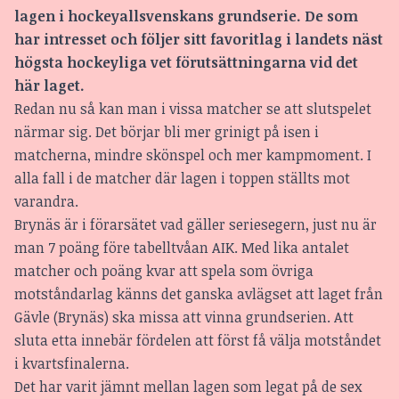
lagen i hockeyallsvenskans grundserie. De som
har intresset och följer sitt favoritlag i landets näst
högsta hockeyliga vet förutsättningarna
vid det
här laget.
Redan nu så kan man i vissa matcher se att slutspelet
närmar sig. Det börjar bli mer grinigt på isen i
matcherna, mindre skönspel och mer kampmoment. I
alla fall i de matcher där lagen i toppen ställts mot
varandra.
Brynäs är i förarsätet vad gäller seriesegern, just nu är
man 7 poäng före tabelltvåan AIK. Med lika antalet
matcher och poäng kvar att spela som övriga
motståndarlag känns det ganska avlägset att laget från
Gävle (Brynäs) ska missa att vinna grundserien. Att
sluta etta innebär fördelen att först få välja motståndet
i kvartsfinalerna.
Det har varit jämnt mellan lagen som legat på de sex