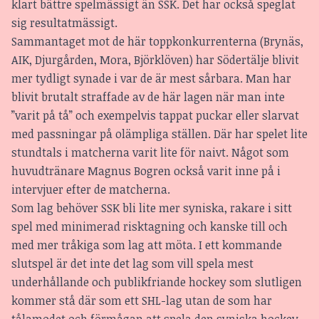
klart bättre spelmässigt än SSK. Det har också speglat
sig resultatmässigt.
Sammantaget mot de här toppkonkurrenterna (Brynäs,
AIK, Djurgården, Mora, Björklöven) har Södertälje blivit
mer tydligt synade i var de är mest sårbara. Man har
blivit brutalt straffade av de här lagen när man inte
”varit på tå” och exempelvis tappat puckar eller slarvat
med passningar på olämpliga ställen. Där har spelet lite
stundtals i matcherna varit lite för naivt. Något som
huvudtränare Magnus Bogren också varit inne på i
intervjuer efter de matcherna.
Som lag behöver SSK bli lite mer syniska, rakare i sitt
spel med minimerad risktagning och kanske till och
med mer tråkiga som lag att möta. I ett kommande
slutspel är det inte det lag som vill spela mest
underhållande och publikfriande hockey som slutligen
kommer stå där som ett SHL-lag utan de som har