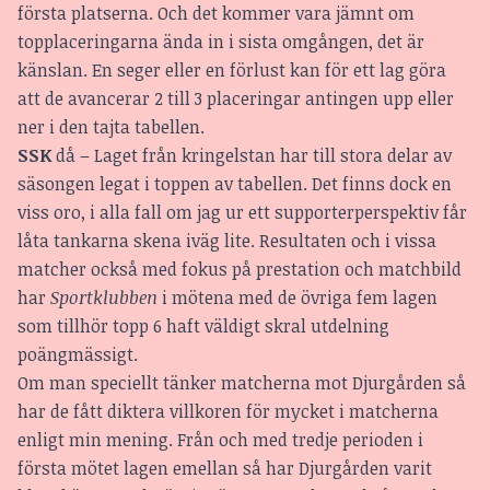
första platserna. Och det kommer vara jämnt om
topplaceringarna ända in i sista omgången, det är
känslan. En seger eller en förlust kan för ett lag göra
att de avancerar 2 till 3 placeringar antingen upp eller
ner i den tajta tabellen.
SSK
då – Laget från kringelstan har till stora delar av
säsongen legat i toppen av tabellen. Det finns dock en
viss oro, i alla fall om jag ur ett supporterperspektiv får
låta tankarna skena iväg lite. Resultaten och i vissa
matcher också med fokus på prestation och matchbild
har
Sportklubben
i mötena med de övriga fem lagen
som tillhör topp 6 haft väldigt skral utdelning
poängmässigt.
Om man speciellt tänker matcherna mot Djurgården så
har de fått diktera villkoren för mycket i matcherna
enligt min mening. Från och med tredje perioden i
första mötet lagen emellan så har Djurgården varit