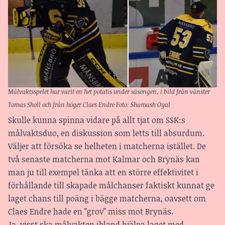
Målvaktsspelet har varit en het potatis under säsongen, i bild från vänster
Tomas Sholl och från höger Claes Endre Foto: Shamash Oyal
Skulle kunna spinna vidare på allt tjat om SSK:s
målvaktsduo, en diskussion som letts till absurdum.
Väljer att försöka se helheten i matcherna istället. De
två senaste matcherna mot Kalmar och Brynäs kan
man ju till exempel tänka att en större effektivitet i
förhållande till skapade målchanser faktiskt kunnat ge
laget chans till poäng i bägge matcherna, oavsett om
Claes Endre hade en ”grov” miss mot Brynäs.
Ja, visst ska målvakten ibland hjälpa laget med