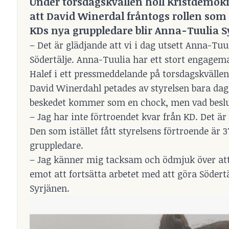
Under torsdagskvällen höll Kristdemokra
att David Winerdal fråntogs rollen som 
KDs nya gruppledare blir Anna-Tuulia S
– Det är glädjande att vi i dag utsett Anna-Tuul
Södertälje. Anna-Tuulia har ett stort engage
Halef i ett pressmeddelande på torsdagskvällen
David Winerdahl petades av styrelsen bara dagar
beskedet kommer som en chock, men vad beslute
– Jag har inte förtroendet kvar från KD. Det är
Den som istället fått styrelsens förtroende är
gruppledare.
– Jag känner mig tacksam och ödmjuk över att 
emot att fortsätta arbetet med att göra Södertä
Syrjänen.