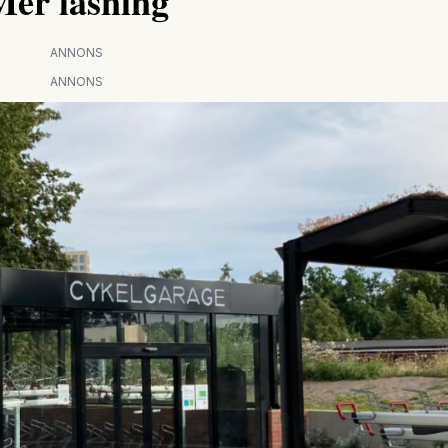
Mer läsning
ANNONS
ANNONS