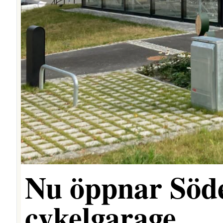
Nu öppnar Söde
cykelgarage