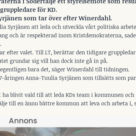
terna i Södertälje ett styrelsemöte som resul
gruppledare för KD.
yrjänen som tar över efter Winerdahl.
ia Syrjänen att leda och utveckla vårt politiska arbete
mang och är respekterad inom Kristdemokraterna, sade
.
 efter valet. Till
LT
, berättar den tidigare gruppledar
t grundar sig vill han dock inte gå in på.
 egentligen bara det, säger Winerdahl till tidningen.
 37-åringen Anna-Tuulia Syrjänen som tillsätts som par
ha blivit vald till att leda KDs team i kommunen och
lje till en ännu bättre kommun att leva och arbeta i, 