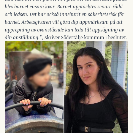
blev barnet ensam kvar. Barnet upptäcktes senare rädd
och ledsen. Det har också inneburit en säkerhetsrisk för
barnet. Arbetsgivaren vill göra dig uppmärksam på att
upprepning av ovanstående kan leda till uppsägning av
din anställning.”,
skriver Södertälje kommun i beslutet.