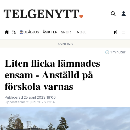
👮🏻‍♂️
BLÅLJUS
ÅSIKTER
SPORT
NÖJE
ANNONS
🕝 1 minuter
Liten flicka lämnades
ensam - Anställd på
förskola varnas
Publicerad 25 april 2023 18:00
Uppdaterad 21 juni 2026 12:14