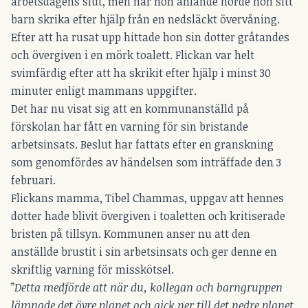
arbetsdagens slut, men när hon anlände hörde hon sitt
barn skrika efter hjälp från en nedsläckt övervåning.
Efter att ha rusat upp hittade hon sin dotter gråtandes
och övergiven i en mörk toalett. Flickan var helt
svimfärdig efter att ha skrikit efter hjälp i minst 30
minuter enligt mammans uppgifter.
Det har nu visat sig att en kommunanställd på
förskolan har fått en varning för sin bristande
arbetsinsats. Beslut har fattats efter en granskning
som genomfördes av händelsen som inträffade den 3
februari.
Flickans mamma, Tibel Chammas, uppgav att hennes
dotter hade blivit övergiven i toaletten och kritiserade
bristen på tillsyn. Kommunen anser nu att den
anställde brustit i sin arbetsinsats och ger denne en
skriftlig varning för misskötsel.
”
Detta medförde att när du, kollegan och barngruppen
lämnade det övre planet och gick ner till det nedre planet