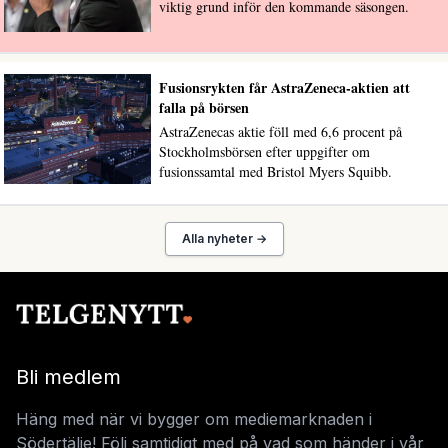
viktig grund inför den kommande säsongen.
Fusionsrykten får AstraZeneca-aktien att
falla på börsen
AstraZenecas aktie föll med 6,6 procent på
Stockholmsbörsen efter uppgifter om
fusionssamtal med Bristol Myers Squibb.
Alla nyheter →
Bli medlem
Häng med när vi bygger om mediemarknaden i
Södertälje! Följ samtidigt med på vad som händer i vår