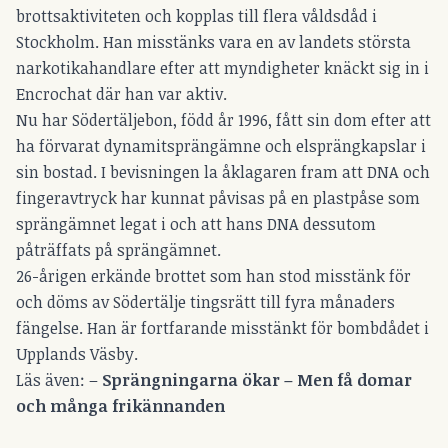
brottsaktiviteten och kopplas till flera våldsdåd i
Stockholm. Han misstänks vara en av landets största
narkotikahandlare efter att myndigheter knäckt sig in i
Encrochat där han var aktiv.
Nu har Södertäljebon, född år 1996, fått sin dom efter att
ha förvarat dynamitsprängämne och elsprängkapslar i
sin bostad. I bevisningen la åklagaren fram att DNA och
fingeravtryck har kunnat påvisas på en plastpåse som
sprängämnet legat i och att hans DNA dessutom
påträffats på sprängämnet.
26-årigen erkände brottet som han stod misstänk för
och döms av Södertälje tingsrätt till fyra månaders
fängelse. Han är fortfarande misstänkt för bombdådet i
Upplands Väsby.
Läs även: –
Sprängningarna ökar – Men få domar
och många frikännanden