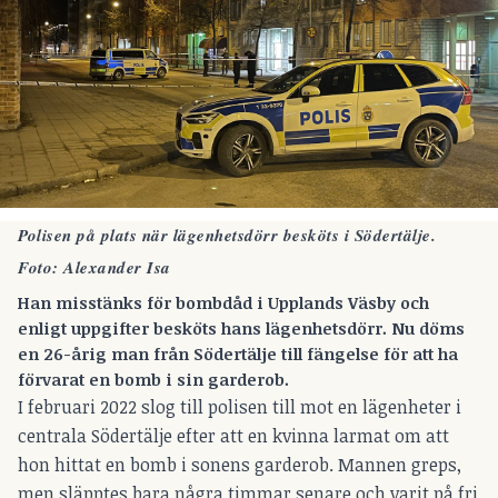
Polisen på plats när lägenhetsdörr besköts i Södertälje.
Foto: Alexander Isa
Han misstänks för bombdåd i Upplands Väsby och
enligt uppgifter besköts hans lägenhetsdörr. Nu döms
en 26-årig man från Södertälje till fängelse för att ha
förvarat en bomb i sin garderob.
I februari 2022 slog till polisen till mot en lägenheter i
centrala Södertälje efter att en kvinna larmat om att
hon hittat en bomb i sonens garderob. Mannen greps,
men släpptes bara några timmar senare och varit på fri