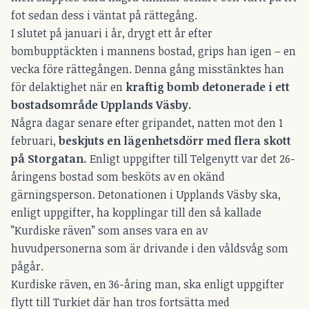
fot sedan dess i väntat på rättegång.
I slutet på januari i år, drygt ett år efter
bombupptäckten i mannens bostad, grips han igen – en
vecka före rättegången. Denna gång misstänktes han
för delaktighet när en
kraftig bomb detonerade i ett
bostadsområde Upplands Väsby.
Några dagar senare efter gripandet, natten mot den 1
februari,
beskjuts en lägenhetsdörr med flera skott
på Storgatan.
Enligt uppgifter till Telgenytt var det 26-
åringens bostad som besköts av en okänd
gärningsperson. Detonationen i Upplands Väsby ska,
enligt uppgifter, ha kopplingar till den så kallade
”Kurdiske räven” som anses vara en av
huvudpersonerna som är drivande i den våldsvåg som
pågår.
Kurdiske räven, en 36-åring man, ska enligt uppgifter
flytt till Turkiet där han tros fortsätta med