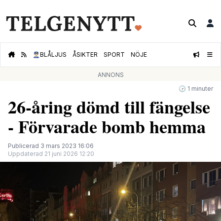
👮🏻‍♂️
BLÅLJUS
ÅSIKTER
SPORT
NÖJE
ANNONS
🕝 1 minuter
26-åring dömd till fängelse
- Förvarade bomb hemma
Publicerad 3 mars 2023 16:06
Uppdaterad 21 juni 2026 12:20