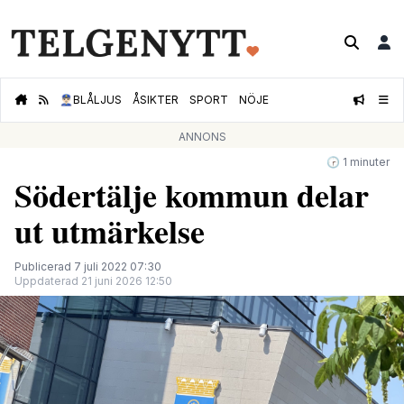
👮🏻‍♂️
BLÅLJUS
ÅSIKTER
SPORT
NÖJE
ANNONS
🕝 1 minuter
Södertälje kommun delar
ut utmärkelse
Publicerad 7 juli 2022 07:30
Uppdaterad 21 juni 2026 12:50