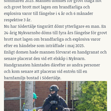
sommaren 2025. Männen dömdes för grovt olaga hot
och grovt brott mot lagen om brandfarliga och
explosiva varor till fängelse i 4 år och 6 månader
respektive 3 år.
Nu har Södertälje tingsrätt dömt ytterligare en man. En
24-årig Nykvarnsbo döms till fyra års fängelse för grovt
brott mot lagen om brandfarliga och explosiva varor
efter en händelse som inträffade i maj 2025.
Enligt domen hade mannen förvarat en handgranat och
senare placerat den vid ett elskåp i Nykvarn.
Handgranaten hämtades därefter av andra personer
och kom senare att placeras vid entrén till en
barnfamiljs bostad i Södertälje.