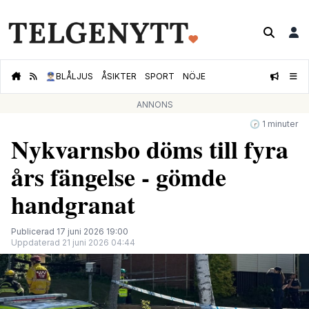
👮🏻‍♂️
BLÅLJUS
ÅSIKTER
SPORT
NÖJE
ANNONS
🕝 1 minuter
Nykvarnsbo döms till fyra
års fängelse - gömde
handgranat
Publicerad 17 juni 2026 19:00
Uppdaterad 21 juni 2026 04:44