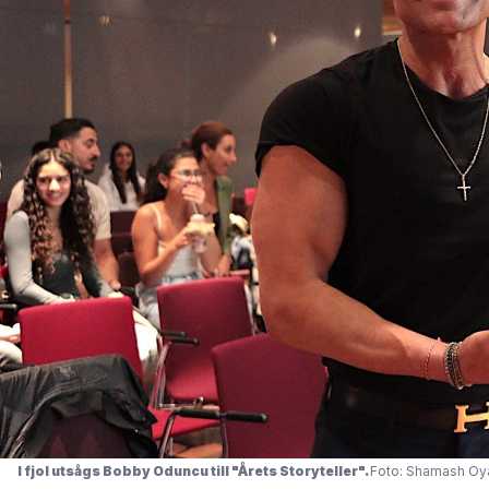
I fjol utsågs Bobby Oduncu till 
"Årets Storyteller". 
Foto: Shamash Oy