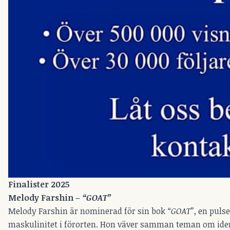
Finalister 2025
Melody Farshin –
“GOAT”
Melody Farshin är nominerad för sin bok
“GOAT”
, en puls
maskulinitet i förorten. Hon väver samman teman om ident