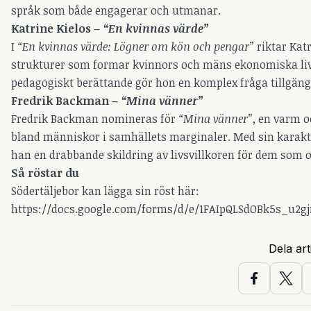
språk som både engagerar och utmanar.
Katrine Kielos –
“En kvinnas värde”
I
“En kvinnas värde: Lögner om kön och pengar”
riktar Kat
strukturer som formar kvinnors och mäns ekonomiska liv.
pedagogiskt berättande gör hon en komplex fråga tillgängl
Fredrik Backman –
“Mina vänner”
Fredrik Backman nomineras för
“Mina vänner”
, en varm 
bland människor i samhällets marginaler. Med sin karakt
han en drabbande skildring av livsvillkoren för dem som 
Så röstar du
Södertäljebor kan lägga sin röst här:
https://docs.google.com/forms/d/e/1FAIpQLSdOBk5s_u2
Dela art