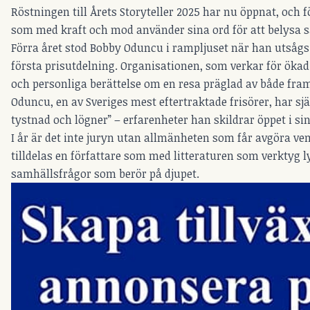
Röstningen till Årets Storyteller 2025 har nu öppnat, och f
som med kraft och mod använder sina ord för att belysa 
Förra året stod Bobby Oduncu i rampljuset när han utsågs t
första prisutdelning. Organisationen, som verkar för ökad
och personliga berättelse om en resa präglad av både fr
Oduncu, en av Sveriges mest eftertraktade frisörer, har sjä
tystnad och lögner” – erfarenheter han skildrar öppet i sin
I år är det inte juryn utan allmänheten som får avgöra vem
tilldelas en författare som med litteraturen som verktyg l
samhällsfrågor som berör på djupet.