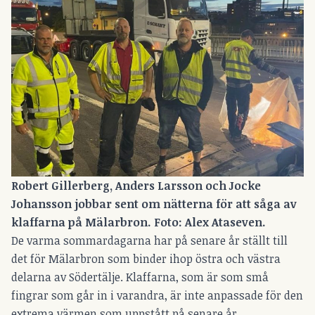
Robert Gillerberg, Anders Larsson och Jocke
Johansson jobbar sent om nätterna för att såga av
klaffarna på Mälarbron. Foto: Alex Ataseven.
De varma sommardagarna har på senare år ställt till
det för Mälarbron som binder ihop östra och västra
delarna av Södertälje. Klaffarna, som är som små
fingrar som går in i varandra, är inte anpassade för den
extrema värmen som uppstått på senare år.