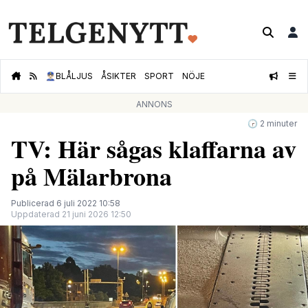
👮🏻‍♂️
BLÅLJUS
ÅSIKTER
SPORT
NÖJE
ANNONS
🕝 2 minuter
TV: Här sågas klaffarna av
på Mälarbrona
Publicerad 6 juli 2022 10:58
Uppdaterad 21 juni 2026 12:50