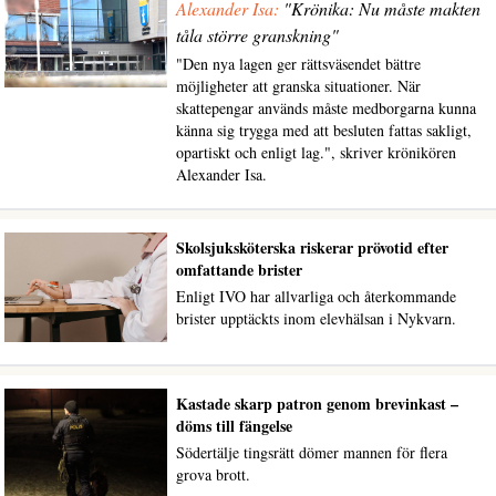
Alexander Isa:
"Krönika: Nu måste makten
tåla större granskning"
"Den nya lagen ger rättsväsendet bättre
möjligheter att granska situationer. När
skattepengar används måste medborgarna kunna
känna sig trygga med att besluten fattas sakligt,
opartiskt och enligt lag.", skriver krönikören
Alexander Isa.
Skolsjuksköterska riskerar prövotid efter
omfattande brister
Enligt IVO har allvarliga och återkommande
brister upptäckts inom elevhälsan i Nykvarn.
Kastade skarp patron genom brevinkast –
döms till fängelse
Södertälje tingsrätt dömer mannen för flera
grova brott.