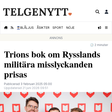
👮🏻‍♂️
BLÅLJUS
ÅSIKTER
SPORT
NÖJE
ANNONS
🕝 2 minuter
Trions bok om Rysslands
militära misslyckanden
prisas
Publicerad 3 februari 2025 05:00
Uppdaterad 21 juni 2026 09:51