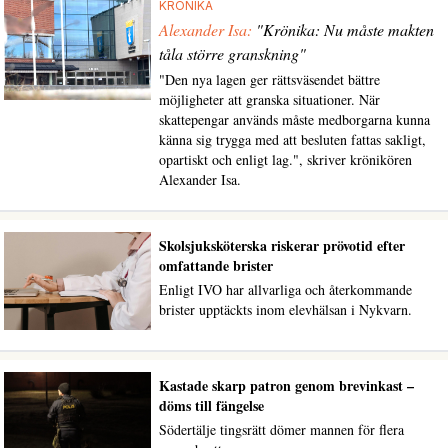
KRÖNIKA
Alexander Isa:
"Krönika: Nu måste makten
tåla större granskning"
"Den nya lagen ger rättsväsendet bättre
möjligheter att granska situationer. När
skattepengar används måste medborgarna kunna
känna sig trygga med att besluten fattas sakligt,
opartiskt och enligt lag.", skriver krönikören
Alexander Isa.
Skolsjuksköterska riskerar prövotid efter
omfattande brister
Enligt IVO har allvarliga och återkommande
brister upptäckts inom elevhälsan i Nykvarn.
Kastade skarp patron genom brevinkast –
döms till fängelse
Södertälje tingsrätt dömer mannen för flera