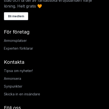
stad och ta del av fantastiska erbjudanden varje
löning. Helt gratis 🧡
Bli medlem
För företag
Annonsplatser
Experten förklarar
Kontakta
Tipsa om nyheter!
Annonsera
Synpunkter
Skicka in en insändare
Följ oss