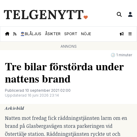
👮🏻‍♂️
BLÅLJUS
ÅSIKTER
SPORT
NÖJE
ANNONS
🕝 1 minuter
Tre bilar förstörda under
nattens brand
Publicerad 10 september 2021 02:00
Uppdaterad 16 juni 2026 23:14
Arkivbild
Natten mot fredag fick räddningstjänsten larm om en
brand på Glasbergavägen stora parkeringen vid
Östertälje station. Räddningstjänsten ryckte ut och