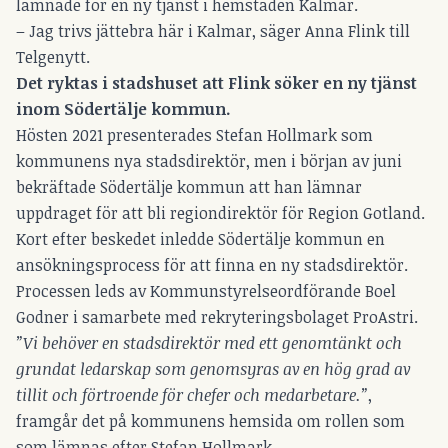
lämnade för en ny tjänst i hemstaden Kalmar.
– Jag trivs jättebra här i Kalmar, säger Anna Flink till
Telgenytt.
Det ryktas i stadshuset att Flink söker en ny tjänst
inom Södertälje kommun.
Hösten 2021 presenterades Stefan Hollmark som
kommunens nya stadsdirektör, men i början av juni
bekräftade Södertälje kommun att han lämnar
uppdraget för att bli regiondirektör för Region Gotland.
Kort efter beskedet inledde Södertälje kommun en
ansökningsprocess för att finna en ny stadsdirektör.
Processen leds av Kommunstyrelseordförande Boel
Godner i samarbete med rekryteringsbolaget ProAstri.
”Vi behöver en stadsdirektör med ett genomtänkt och
grundat ledarskap som genomsyras av en hög grad av
tillit och förtroende för chefer och medarbetare.”
,
framgår det på kommunens hemsida om rollen som
som lämnas efter Stefan Hollmark.