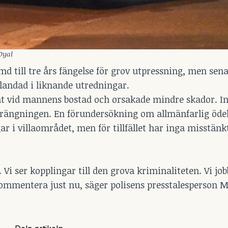
Oyal
d till tre års fängelse för grov utpressning, men sena
blandad i liknande utredningar.
fat vid mannens bostad och orsakade mindre skador. I
prängningen. En förundersökning om allmänfarlig öde
dagar i villaområdet, men för tillfället har inga misstän
. Vi ser kopplingar till den grova kriminaliteten. Vi j
kommentera just nu, säger polisens presstalesperson 