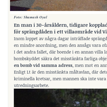
Foto: Shamash Oyal
En man i 30-årsåldern, tidigare kopplad 
för sprängdåden i ett villaområde vid V
Inom loppet av några dagar inträffade sprängdåd 
en mindre anordning, men den ansågs vara ofa
I det andra fallet, där boende i en annan villa
bombskyddet säkra det misstänkta farliga obje
en bomb vid samma adress
, men mot en ann
Enligt Lt är den misstänkta måltavlan, där det
kriminella kretsar, men mannen ska inte vara 
utredningsarbete.