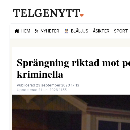
HEM
NYHETER
👮🏻‍♂️
BLÅLJUS
ÅSIKTER
SPORT
Sprängning riktad mot pe
kriminella
Publicerad 23 september 2023 17:13
Uppdaterad 21 juni 2026 11:55