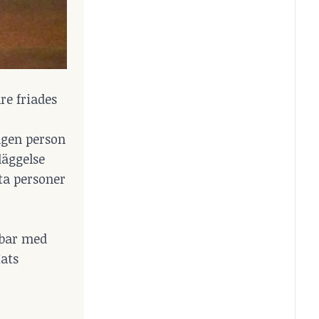
re friades
ngen person
läggelse
kta personer
obbar med
Mats