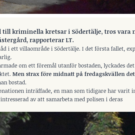
till kriminella kretsar i Södertälje, tros vara
ästergård, rapporterar
LT.
i ett villaområde i Södertälje. I det första fallet, ex
rlig.
 larmade om ett föremål utanför bostaden, lyckades det
ktet.
Men strax före midnatt på fredagskvällen de
an bostad.
onationen inträffade, en man som tidigare har varit i
intresserad av att samarbeta med polisen i deras