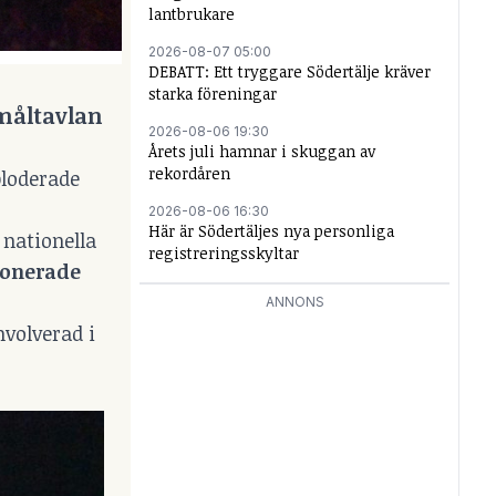
lantbrukare
2026-08-07 05:00
DEBATT: Ett tryggare Södertälje kräver
starka föreningar
 måltavlan
2026-08-06 19:30
Årets juli hamnar i skuggan av
rekordåren
ploderade
2026-08-06 16:30
Här är Södertäljes nya personliga
 nationella
registreringsskyltar
tonerade
ANNONS
nvolverad i