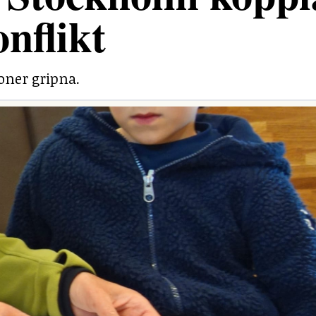
onflikt
soner gripna.