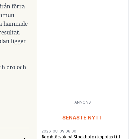
från förra
kommun
rna hamnade
resultat.
olan ligger
och oro och
,
ANNONS
SENASTE NYTT
2026-08-09 08:00
Bombförsök på Stockholm kopplas till