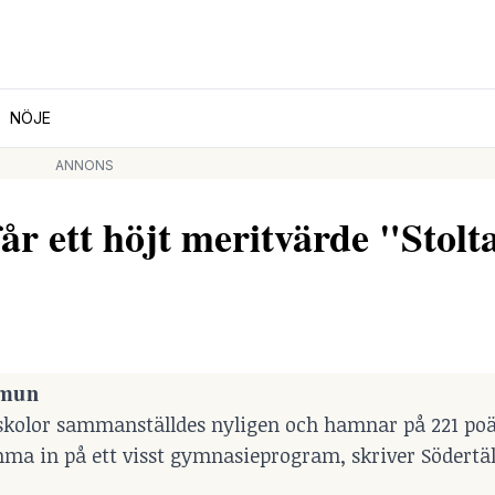
NÖJE
ANNONS
år ett höjt meritvärde "Stolt
mmun
skolor sammanställdes nyligen och hamnar på 221 po
mma in på ett visst gymnasieprogram, skriver Södertäl