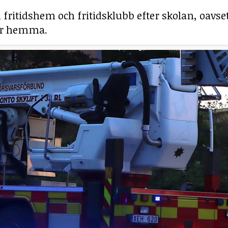
ill fritidshem och fritidsklubb efter skolan, oavs
 är hemma.