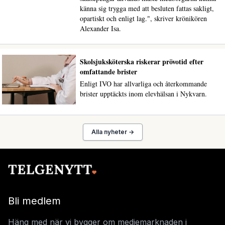
känna sig trygga med att besluten fattas sakligt,
opartiskt och enligt lag.", skriver krönikören
Alexander Isa.
Skolsjuksköterska riskerar prövotid efter
omfattande brister
Enligt IVO har allvarliga och återkommande
brister upptäckts inom elevhälsan i Nykvarn.
Alla nyheter →
Bli medlem
Häng med när vi bygger om mediemarknaden i