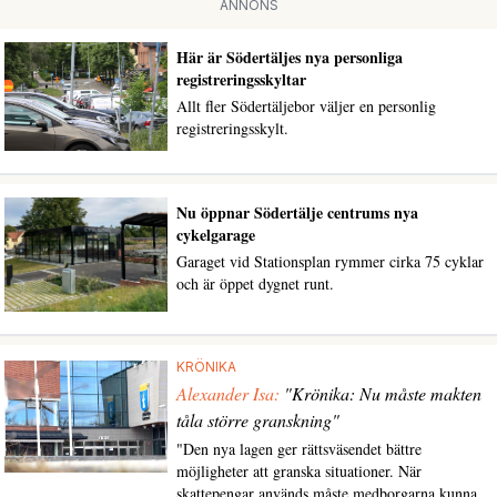
ANNONS
Här är Södertäljes nya personliga
registreringsskyltar
Allt fler Södertäljebor väljer en personlig
registreringsskylt.
Nu öppnar Södertälje centrums nya
cykelgarage
Garaget vid Stationsplan rymmer cirka 75 cyklar
och är öppet dygnet runt.
KRÖNIKA
Alexander Isa:
"Krönika: Nu måste makten
tåla större granskning"
"Den nya lagen ger rättsväsendet bättre
möjligheter att granska situationer. När
skattepengar används måste medborgarna kunna