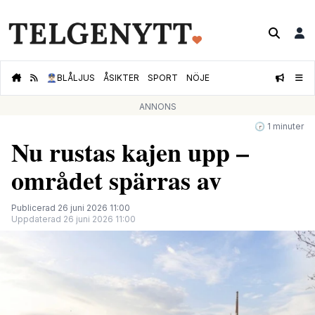
👮🏻‍♂️
BLÅLJUS
ÅSIKTER
SPORT
NÖJE
ANNONS
🕝 1 minuter
Nu rustas kajen upp –
området spärras av
Publicerad 26 juni 2026 11:00
Uppdaterad 26 juni 2026 11:00