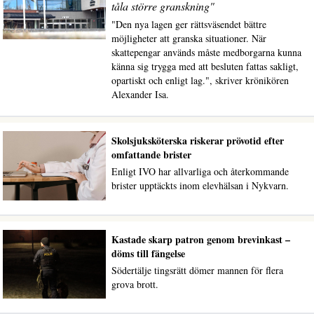
tåla större granskning"
"Den nya lagen ger rättsväsendet bättre
möjligheter att granska situationer. När
skattepengar används måste medborgarna kunna
känna sig trygga med att besluten fattas sakligt,
opartiskt och enligt lag.", skriver krönikören
Alexander Isa.
Skolsjuksköterska riskerar prövotid efter
omfattande brister
Enligt IVO har allvarliga och återkommande
brister upptäckts inom elevhälsan i Nykvarn.
Kastade skarp patron genom brevinkast –
döms till fängelse
Södertälje tingsrätt dömer mannen för flera
grova brott.