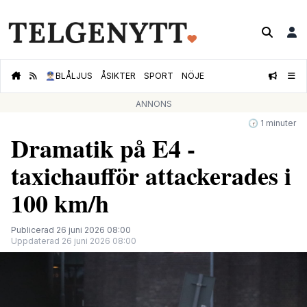
👮🏻‍♂️
BLÅLJUS
ÅSIKTER
SPORT
NÖJE
ANNONS
🕝 1 minuter
Dramatik på E4 -
taxichaufför attackerades i
100 km/h
Publicerad 26 juni 2026 08:00
Uppdaterad 26 juni 2026 08:00