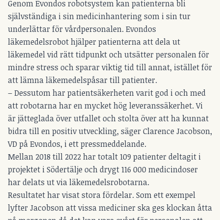
Genom Evondos robotsystem kan patienterna bli
självständiga i sin medicinhantering som i sin tur
underlättar för vårdpersonalen. Evondos
läkemedelsrobot hjälper patienterna att dela ut
läkemedel vid rätt tidpunkt och utsätter personalen för
mindre stress och sparar viktig tid till annat, istället för
att lämna läkemedelspåsar till patienter.
– Dessutom har patientsäkerheten varit god i och med
att robotarna har en mycket hög leveranssäkerhet. Vi
är jätteglada över utfallet och stolta över att ha kunnat
bidra till en positiv utveckling, säger Clarence Jacobson,
VD på Evondos, i ett pressmeddelande.
Mellan 2018 till 2022 har totalt 109 patienter deltagit i
projektet i Södertälje och drygt 116 000 medicindoser
har delats ut via läkemedelsrobotarna.
Resultatet har visat stora fördelar. Som ett exempel
lyfter Jacobson att vissa mediciner ska ges klockan åtta