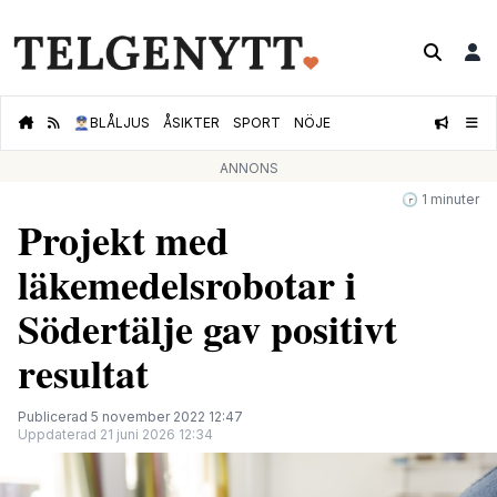
👮🏻‍♂️
BLÅLJUS
ÅSIKTER
SPORT
NÖJE
ANNONS
🕝 1 minuter
Projekt med
läkemedelsrobotar i
Södertälje gav positivt
resultat
Publicerad 5 november 2022 12:47
Uppdaterad 21 juni 2026 12:34