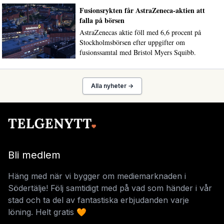
Fusionsrykten får AstraZeneca-aktien att
falla på börsen
AstraZenecas aktie föll med 6,6 procent på
Stockholmsbörsen efter uppgifter om
fusionssamtal med Bristol Myers Squibb.
Alla nyheter →
Bli medlem
Häng med när vi bygger om mediemarknaden i
Södertälje! Följ samtidigt med på vad som händer i vår
stad och ta del av fantastiska erbjudanden varje
löning. Helt gratis 🧡