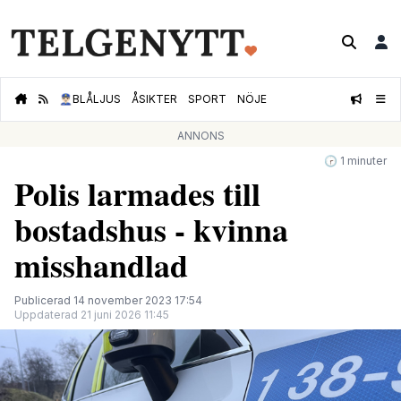
👮🏻‍♂️
BLÅLJUS
ÅSIKTER
SPORT
NÖJE
ANNONS
🕝 1 minuter
Polis larmades till
bostadshus - kvinna
misshandlad
Publicerad 14 november 2023 17:54
Uppdaterad 21 juni 2026 11:45