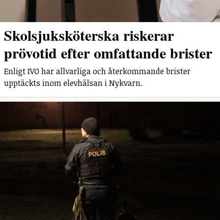
Skolsjuksköterska riskerar
prövotid efter omfattande brister
Enligt IVO har allvarliga och återkommande brister
upptäckts inom elevhälsan i Nykvarn.