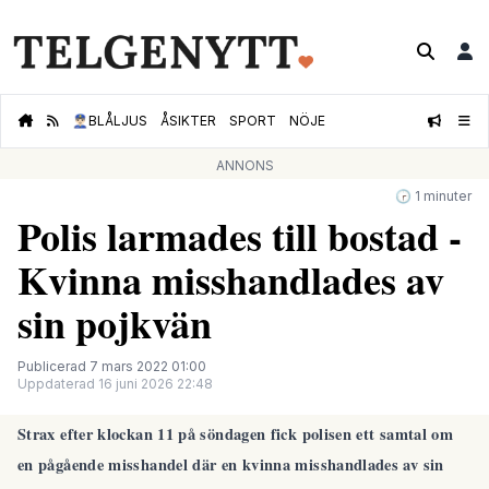
👮🏻‍♂️
BLÅLJUS
ÅSIKTER
SPORT
NÖJE
ANNONS
🕝 1 minuter
Polis larmades till bostad -
Kvinna misshandlades av
sin pojkvän
Publicerad 7 mars 2022 01:00
Uppdaterad 16 juni 2026 22:48
Strax efter klockan 11 på söndagen fick polisen ett samtal om
en pågående misshandel där en kvinna misshandlades av sin