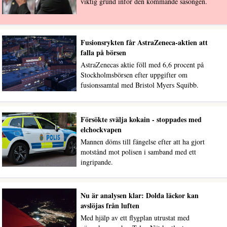
viktig grund inför den kommande säsongen.
Fusionsrykten får AstraZeneca-aktien att
falla på börsen
AstraZenecas aktie föll med 6,6 procent på
Stockholmsbörsen efter uppgifter om
fusionssamtal med Bristol Myers Squibb.
Försökte svälja kokain - stoppades med
elchockvapen
Mannen döms till fängelse efter att ha gjort
motstånd mot polisen i samband med ett
ingripande.
Nu är analysen klar: Dolda läckor kan
avslöjas från luften
Med hjälp av ett flygplan utrustat med