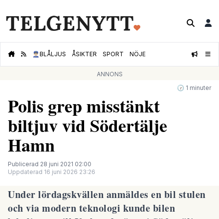
👮🏻‍♂️
BLÅLJUS
ÅSIKTER
SPORT
NÖJE
ANNONS
🕝 1 minuter
Polis grep misstänkt
biltjuv vid Södertälje
Hamn
Publicerad 28 juni 2021 02:00
Uppdaterad 16 juni 2026 23:26
Under lördagskvällen anmäldes en bil stulen
och via modern teknologi kunde bilen