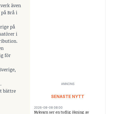
tverk även
 på Brå i
erige på
satörer i
ribution.
en
ig för
Sverige,
.
ANNONS
t bättre
SENASTE NYTT
2026-08-08 08:00
Nykvarn ser en tydlig ökning av