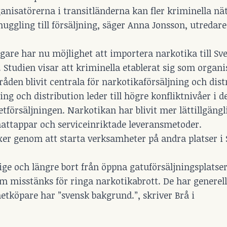
rganisatörerna i transitländerna kan fler kriminella nä
muggling till försäljning, säger Anna Jonsson, utredare
digare har nu möjlighet att importera narkotika till Sv
Studien visar att kriminella etablerat sig som organi
åden blivit centrala för narkotika­försäljning och dist
ng och distribution leder till högre konfliktnivåer i d
tförsäljningen. Narkotikan har blivit mer lättillgängl
attappar och serviceinriktade leveransmetoder.
äxer genom att starta verksamheter på andra platser i 
ge och längre bort från öppna gatuförsäljningsplatser
om misstänks för ringa narkotikabrott. De har generell
etköpare har ”svensk bakgrund.”, skriver Brå i