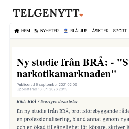
HEM
NYHETER
👮🏻‍♂️
BLÅLJUS
ÅSIKTER
SPORT
Ny studie från BRÅ: - "S
narkotikamarknaden"
Publicerad 6 september 2021 02:00
Uppdaterad 16 juni 2026 23:15
Bild: BRÅ / Sveriges
domstolar
En ny studie från BRÅ, brottsförebyggande rå
en professionalisering, bland annat genom nya
och en ökad tillgänglighet för köpare, skriver 