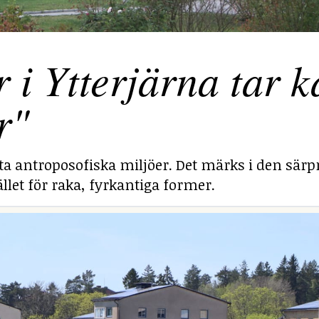
 Ytterjärna tar ka
r"
sta antroposofiska miljöer. Det märks i den särp
llet för raka, fyrkantiga former.