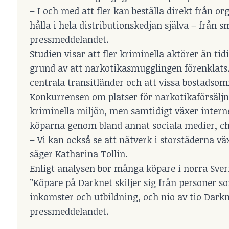
– I och med att fler kan beställa direkt från o
hålla i hela distributionskedjan själva – från s
pressmeddelandet.
Studien visar att fler kriminella aktörer än ti
grund av att narkotikasmugglingen förenklats. 
centrala transitländer och att vissa bostadsomr
Konkurrensen om platser för narkotika­försäljni
kriminella miljön, men samtidigt växer interne
köparna genom bland annat sociala medier, ch
– Vi kan också se att nätverk i storstäderna v
säger Katharina Tollin.
Enligt analysen bor många köpare i norra Sveri
”Köpare på Darknet skiljer sig från personer s
inkomster och utbildning, och nio av tio Darkn
pressmeddelandet.