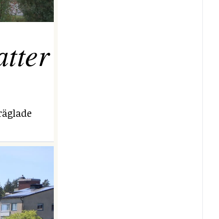
tter
räglade