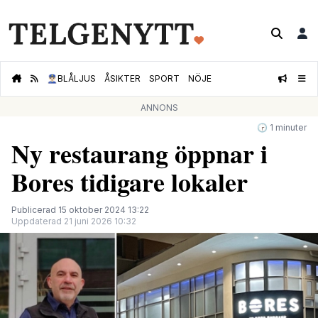
👮🏻‍♂️
BLÅLJUS
ÅSIKTER
SPORT
NÖJE
ANNONS
🕝 1 minuter
Ny restaurang öppnar i
Bores tidigare lokaler
Publicerad 15 oktober 2024 13:22
Uppdaterad 21 juni 2026 10:32