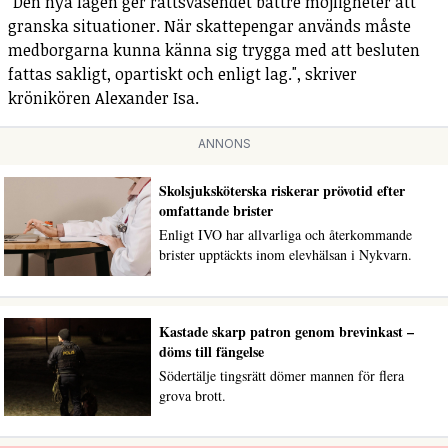
"Den nya lagen ger rättsväsendet bättre möjligheter att
granska situationer. När skattepengar används måste
medborgarna kunna känna sig trygga med att besluten
fattas sakligt, opartiskt och enligt lag.", skriver
krönikören Alexander Isa.
ANNONS
Skolsjuksköterska riskerar prövotid efter
omfattande brister
Enligt IVO har allvarliga och återkommande
brister upptäckts inom elevhälsan i Nykvarn.
Kastade skarp patron genom brevinkast –
döms till fängelse
Södertälje tingsrätt dömer mannen för flera
grova brott.