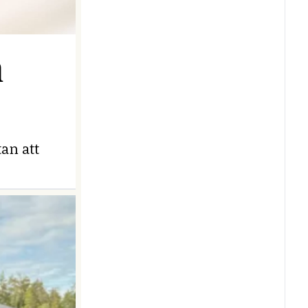
n
an att