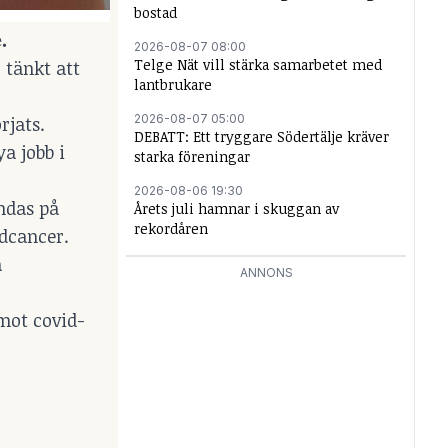
bostad
e.
2026-08-07 08:00
Telge Nät vill stärka samarbetet med
 tänkt att
lantbrukare
2026-08-07 05:00
rjats.
DEBATT: Ett tryggare Södertälje kräver
a jobb i
starka föreningar
2026-08-06 19:30
ndas på
Årets juli hamnar i skuggan av
rekordåren
dcancer.
a
ANNONS
 mot covid-