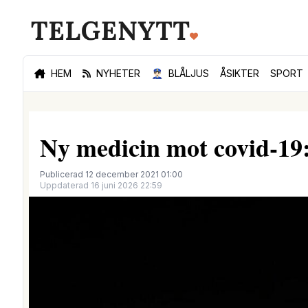
HEM
NYHETER
👮🏻‍♂️
BLÅLJUS
ÅSIKTER
SPORT
Ny medicin mot covid-19: 
Publicerad 12 december 2021 01:00
Uppdaterad 16 juni 2026 22:59