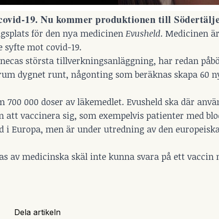
covid-19. Nu kommer produktionen till Södertälj
ingsplats för den nya medicinen
Evusheld
. Medicinen är
 syfte mot covid-19.
necas största tillverkningsanläggning, har redan påbö
a rum dygnet runt, någonting som beräknas skapa 60 ny
m 700 000 doser av läkemedlet. Evusheld ska där anvä
 att vaccinera sig, som exempelvis patienter med blo
d i Europa, men är under utredning av den europeisk
as av medicinska skäl inte kunna svara på ett vaccin
Dela artikeln