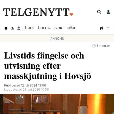
👮🏻‍♂️
BLÅLJUS
ÅSIKTER
SPORT
NÖJE
ANNONS
🕝 1 minuter
Livstids fängelse och
utvisning efter
masskjutning i Hovsjö
Publicerad 12 juli 2024 13:06
Uppdaterad 21 juni 2026 10:56