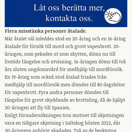
Flera misstänka personer åtalade.
När åtalet väl inleddes stod en 20-åring och en 16-åring
åtalade för försök till mord och grovt vapenbrott. 20-
åringen, som pekades ut som skytten, döms nu till
livstids fängelse och utvisning. 16-åringen döms till två
års sluten ungdomsvård för medhjälp till mordförsök.
En 19-åring som också stod åtalad friades från
medhjälp till mordförsök men dömdes till 80 dagsböter
för vapenbrott. Fyra andra personer dömdes till
fängelse för grovt skyddande av brottsling, då de hjälpt
20-åringen att fly till Spanien.
Enligt förundersökningen tros motivet till skjutningen
vara en tidigare skjutning i Saltskog hösten 2022, där
20-åringens anhörig skadades. Två av de beskjutna