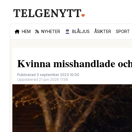
HEM
NYHETER
👮🏻‍♂️
BLÅLJUS
ÅSIKTER
SPORT
Kvinna misshandlade och
Publicerad 3 september 2023 10:00
Uppdaterad 21 juni 2026 11:58