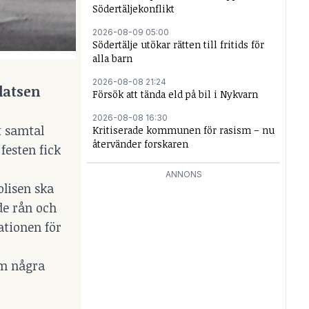
Södertäljekonflikt
2026-08-09 05:00
Södertälje utökar rätten till fritids för
alla barn
2026-08-08 21:24
latsen
Försök att tända eld på bil i Nykvarn
2026-08-08 16:30
t samtal
Kritiserade kommunen för rasism – nu
återvänder forskaren
festen fick
ANNONS
olisen ska
de rån och
ationen för
 om några