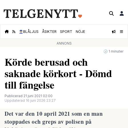
👮🏻‍♂️
BLÅLJUS
ÅSIKTER
SPORT
NÖJE
ANNONS
🕝 1 minuter
Körde berusad och
saknade körkort - Dömd
till fängelse
Publicerad 21 juni 2021 02:00
Uppdaterad 16 juni 2026 23:27
Det var den 10 april 2021 som en man
stoppades och greps av polisen på