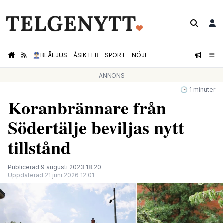
👮🏻‍♂️
BLÅLJUS
ÅSIKTER
SPORT
NÖJE
ANNONS
🕝 1 minuter
Koranbrännare från
Södertälje beviljas nytt
tillstånd
Publicerad 9 augusti 2023 18:20
Uppdaterad 21 juni 2026 12:01