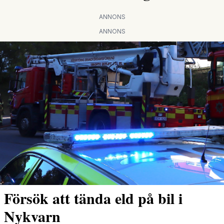
ANNONS
ANNONS
Försök att tända eld på bil i
Nykvarn