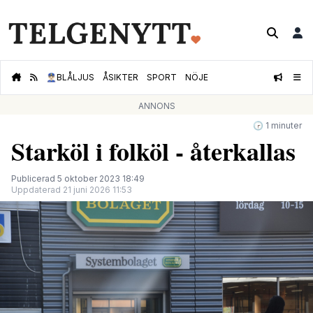
👮🏻‍♂️
BLÅLJUS
ÅSIKTER
SPORT
NÖJE
ANNONS
🕝 1 minuter
Starköl i folköl - återkallas
Publicerad 5 oktober 2023 18:49
Uppdaterad 21 juni 2026 11:53