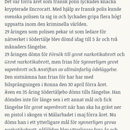
Det var förra året som fransk polis lyckades knäcka
krypterade Encrocatt. Med hjälp av fransk polis kunde
svenska polisen ta sig in och lyckades gripa flera högt
uppsatta inom den kriminella världen.
29 åringen som polisen pekar ut som ledare för
nätverket i Södertälje blev dömd idag till 5 år och två
månaders fängelse.
29 åringen döms för
Försök till grovt narkotikabrot
t och
Grovt narkotikabrott
, men frias för
Synnerligen grovt
vapenbrott
och
Anstiftan av allmänfarlig ödeläggelse.
Den sistnämna han frias för har har med
bilsprängningen i Ronna den 30 april förra året.
Även en 35 åring Södertäljebo döms tills fängelse. Han
dömdes inte för länge sen i ett annat mål och fick
fängelse för
grovt vapenbrott
när han ska ha grävt ner
en pistol i skogen vi Mälarbadet i maj förra året. Nu
döms han i ett ytterligare mål för
synnerligen grova
narkotikabrott
, påföljden blev ytterligare fyra år och