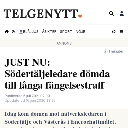
👮🏻‍♂️
BLÅLJUS
ÅSIKTER
SPORT
NÖJE
ANNONS
🕝 1 minuter
JUST NU:
Södertäljeledare dömda
till långa fängelsestraff
Publicerad 5 juli 2021 02:00
Uppdaterad 16 juni 2026 23:25
Idag kom domen mot nätverksledaren i
Södertälje och Västerås i
Encrochattmålet
.