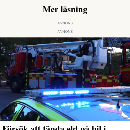
Mer läsning
ANNONS
ANNONS
Försök att tända eld på bil i