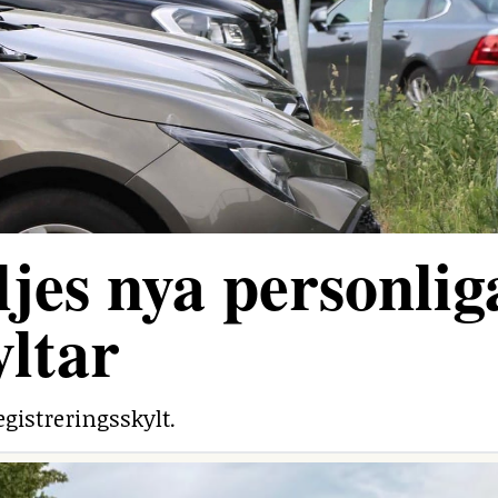
jes nya personlig
yltar
egistreringsskylt.