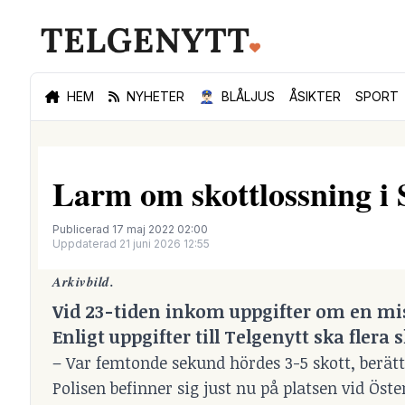
HEM
NYHETER
👮🏻‍♂️
BLÅLJUS
ÅSIKTER
SPORT
Larm om skottlossning i 
Publicerad 17 maj 2022 02:00
Uppdaterad 21 juni 2026 12:55
Arkivbild.
Vid 23-tiden inkom uppgifter om en mis
Enligt uppgifter till Telgenytt ska flera
– Var femtonde sekund hördes 3-5 skott, berätt
Polisen befinner sig just nu på platsen vid Öste