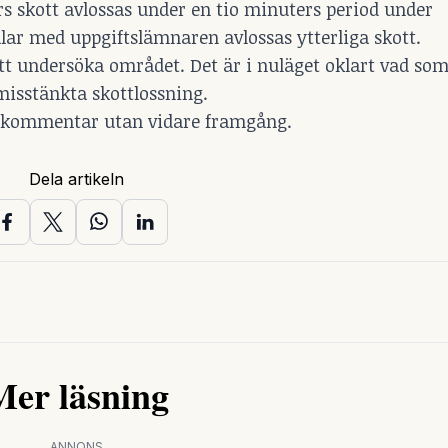
lers skott avlossas under en tio minuters period under
lar med uppgiftslämnaren avlossas ytterliga skott.
 att undersöka området. Det är i nuläget oklart vad som
isstänkta skottlossning.
en kommentar utan vidare framgång.
Dela artikeln
Mer läsning
ANNONS