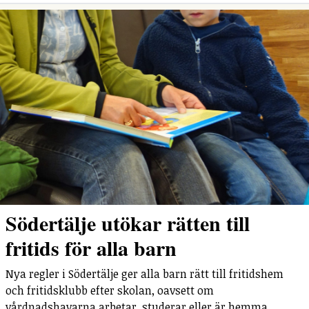
Södertälje utökar rätten till
fritids för alla barn
Nya regler i Södertälje ger alla barn rätt till fritidshem
och fritidsklubb efter skolan, oavsett om
vårdnadshavarna arbetar, studerar eller är hemma.