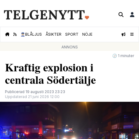
👮🏻‍♂️
BLÅLJUS
ÅSIKTER
SPORT
NÖJE
ANNONS
🕝 1 minuter
Kraftig explosion i
centrala Södertälje
Publicerad 19 augusti 2023 23:23
Uppdaterad 21 juni 2026 12:00