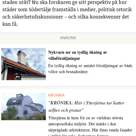
staden utåt? Nu ska forskaren ge sitt perspektiv på hur
städer som Södertälje framställs i medier, politisk retorik
och säkerhetsdiskussioner – och vilka konsekvenser det
kan få.
ANNONS
Nykvarn ser en tydlig ökning av
villaförsäljningar
En tydlig ökning av antalet försäljningar av både
villor och bostadsrätter.
KRÖNIKA
"KRÖNIKA: Här i Ytterjärna tar katter
selfies och pratar"
Ytterjärna är hem för en av världens största
antroposofiska miljöer. Det märks i den
särpräglade arkitekturen. Här finns runda fasader
i stället för raka, fyrkantiga former.