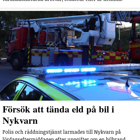
Försök att tända eld på bil i
Nykvarn
Polis och räddningstjänst larmades till Nykvarn på
lördagseftermiddagen efter uppgifter om en bilbrand