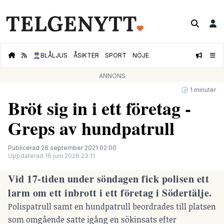
👮🏻‍♂️
BLÅLJUS
ÅSIKTER
SPORT
NÖJE
ANNONS
🕝 1 minuter
Bröt sig in i ett företag -
Greps av hundpatrull
Publicerad 26 september 2021 02:00
Uppdaterad 16 juni 2026 23:11
Vid 17-tiden under söndagen fick polisen ett
larm om ett inbrott i ett företag i Södertälje.
Polispatrull samt en hundpatrull beordrades till platsen
som omgående satte igång en sökinsats efter