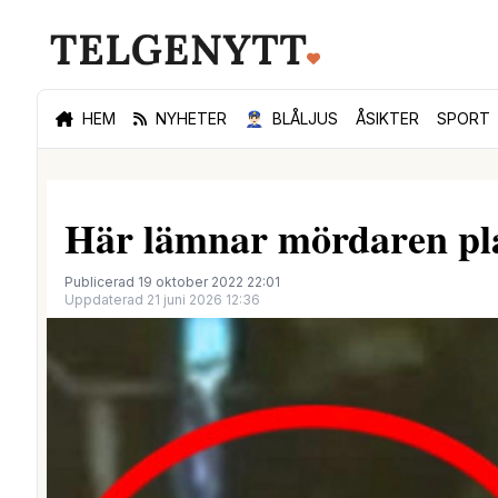
HEM
NYHETER
👮🏻‍♂️
BLÅLJUS
ÅSIKTER
SPORT
Här lämnar mördaren pla
Publicerad 19 oktober 2022 22:01
Uppdaterad 21 juni 2026 12:36