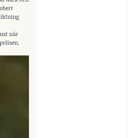
obert
riktning
just när
polisen
.