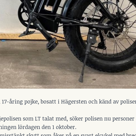
17-åring pojke, bosatt i Hägersten och känd av polis
ljepolisen som LT talat med, söker polisen nu persone
ningen lördagen den 1 oktober.
en misstänkt skytt som åker på en svart elcykel med br