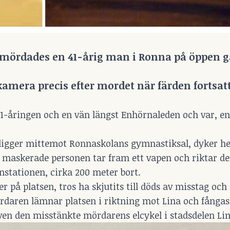
r, mördades en 41-årig man i Ronna på öppen g
mera precis efter mordet när färden fortsatt
1-åringen och en vän längst Enhörnaleden och var, en
ligger mittemot Ronnaskolans gymnastiksal, dyker hel
maskerade personen tar fram ett vapen och riktar de
instationen, cirka 200 meter bort.
er på platsen, tros ha skjutits till döds av misstag och
rdaren lämnar platsen i riktning mot Lina och fångas
ven den misstänkte mördarens elcykel i stadsdelen Li