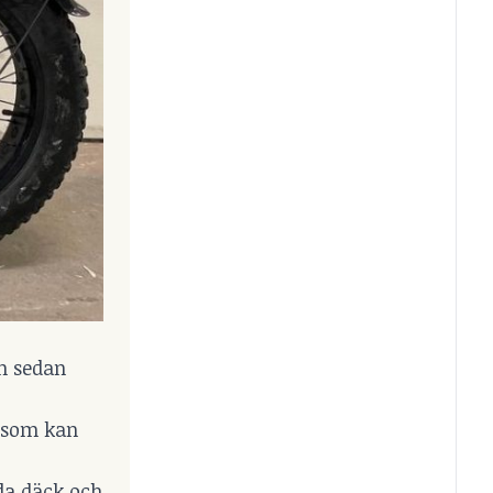
en sedan
r som kan
eda däck och