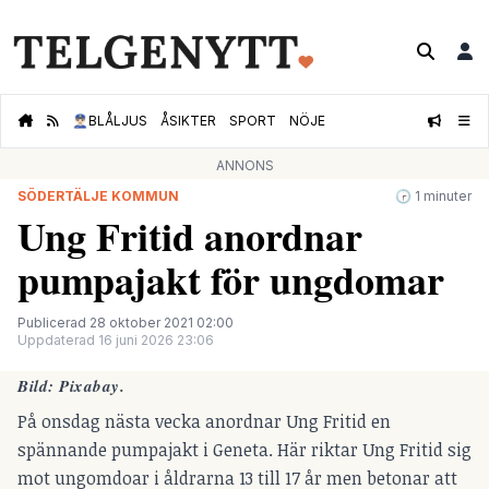
👮🏻‍♂️
BLÅLJUS
ÅSIKTER
SPORT
NÖJE
ANNONS
SÖDERTÄLJE KOMMUN
🕝 1 minuter
Ung Fritid anordnar
pumpajakt för ungdomar
Publicerad 28 oktober 2021 02:00
Uppdaterad 16 juni 2026 23:06
Bild: Pixabay.
På onsdag nästa vecka anordnar Ung Fritid en
spännande pumpajakt i Geneta. Här riktar Ung Fritid sig
mot ungomdoar i åldrarna 13 till 17 år men betonar att