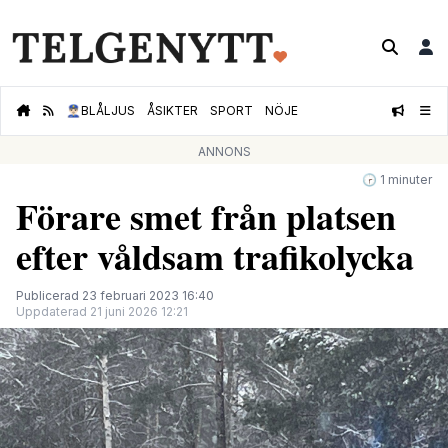
👮🏻‍♂️
BLÅLJUS
ÅSIKTER
SPORT
NÖJE
ANNONS
🕝 1 minuter
Förare smet från platsen
efter våldsam trafikolycka
Publicerad 23 februari 2023 16:40
Uppdaterad 21 juni 2026 12:21