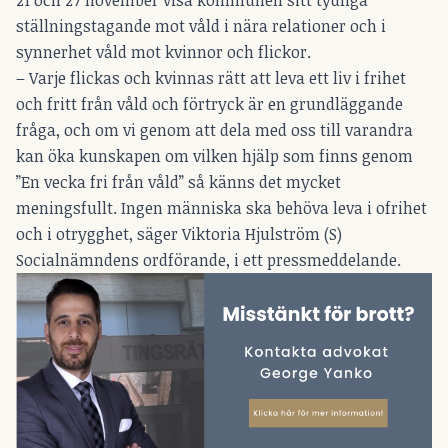
21 och 27 november visa kommunen sitt tydliga
ställningstagande mot våld i nära relationer och i
synnerhet våld mot kvinnor och flickor.
– Varje flickas och kvinnas rätt att leva ett liv i frihet
och fritt från våld och förtryck är en grundläggande
fråga, och om vi genom att dela med oss till varandra
kan öka kunskapen om vilken hjälp som finns genom
”En vecka fri från våld” så känns det mycket
meningsfullt. Ingen människa ska behöva leva i ofrihet
och i otrygghet, säger Viktoria Hjulström (S)
Socialnämndens ordförande, i ett pressmeddelande.