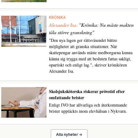
KRÖNIKA
Alexander Isa:
"Krönika: Nu måste makten
tåla större granskning"
"Den nya lagen ger rättsväsendet bättre
möjligheter att granska situationer. När
skattepengar används måste medborgarna kunna
känna sig trygga med att besluten fattas sakligt,
opartiskt och enligt lag.", skriver krönikören
Alexander Isa.
Skolsjuksköterska riskerar prövotid efter
omfattande brister
Enligt IVO har allvarliga och återkommande
brister upptäckts inom elevhälsan i Nykvarn.
Alla nyheter →