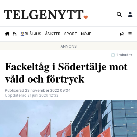
👮🏻‍♂️
BLÅLJUS
ÅSIKTER
SPORT
NÖJE
ANNONS
🕝 1 minuter
Fackeltåg i Södertälje mot
våld och förtryck
Publicerad 23 november 2022 09:04
Uppdaterad 21 juni 2026 12:32