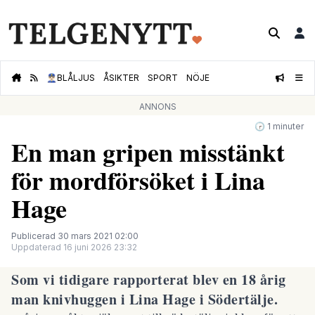
👮🏻‍♂️
BLÅLJUS
ÅSIKTER
SPORT
NÖJE
ANNONS
🕝 1 minuter
En man gripen misstänkt
för mordförsöket i Lina
Hage
Publicerad 30 mars 2021 02:00
Uppdaterad 16 juni 2026 23:32
Som vi tidigare rapporterat blev en 18 årig
man knivhuggen i Lina Hage i Södertälje.