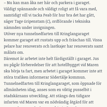
– Nu kan man åka ner här och parkera i garaget.
Väldigt spännande och väldigt roligt att få vara med,
samtidigt vill vi tacka Peab för hur bra det har gått,
säger Tage Gripenstam (C), ordförande i tekniska
nämnden under invigningen.
Utöver nya tunnelnedfarten till Kringlangaraget
kommer garaget att rustats upp och fräschas till. Vissa
pelare har renoverats och lastkajer har renoverats samt
målats om.
Däremot är arbetet inte helt färdigställt i garaget. Jus
nu pågår förberedelser för att hotellbygget vid Maren
ska börja ta fart, men arbetet i garaget kommer inte att
störa trafiken informerar Södertälje kommun.
Tunnelnedfarten till Kringlangaraget, som öppnade för
allmänheten idag, anses som en viktig pusselbit i
stadskärnans utveckling. Att stängs den tidigare
infarten vid Maren var en nödvändig åtgärd för att