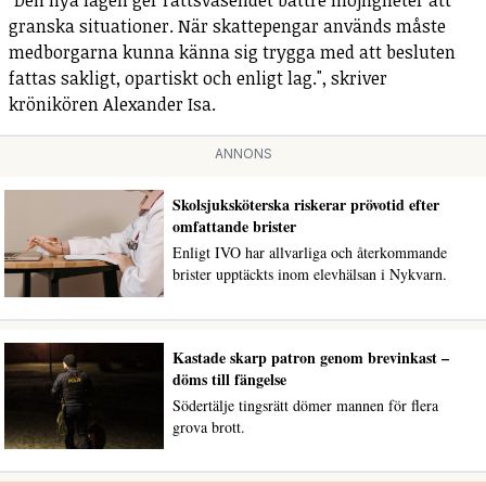
"Den nya lagen ger rättsväsendet bättre möjligheter att
granska situationer. När skattepengar används måste
medborgarna kunna känna sig trygga med att besluten
fattas sakligt, opartiskt och enligt lag.", skriver
krönikören Alexander Isa.
ANNONS
Skolsjuksköterska riskerar prövotid efter
omfattande brister
Enligt IVO har allvarliga och återkommande
brister upptäckts inom elevhälsan i Nykvarn.
Kastade skarp patron genom brevinkast –
döms till fängelse
Södertälje tingsrätt dömer mannen för flera
grova brott.