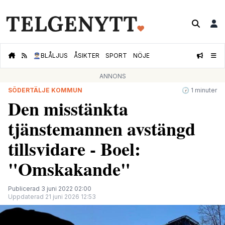
👮🏻‍♂️
BLÅLJUS
ÅSIKTER
SPORT
NÖJE
ANNONS
SÖDERTÄLJE KOMMUN
🕝 1 minuter
Den misstänkta
tjänstemannen avstängd
tillsvidare - Boel:
"Omskakande"
Publicerad 3 juni 2022 02:00
Uppdaterad 21 juni 2026 12:53