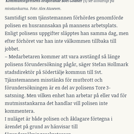
Kommunstyrelsens ordförande Boel Godner
(S) ser allvarligt på
misstankarna. Foto: Alex Ataseven.
Samtidigt som tjänstemannen förhördes genomförde
polisen en husrannsakan på mannens arbetsplats.
Enligt polisens uppgifter släpptes han samma dag, men
efter förhöret var han inte välkommen tillbaka till
jobbet.
– Medarbetaren kommer att vara avstängd så länge
polisens förundersökning pågår, säger Stefan Hollmark
stadsdirektör på Södertälje kommun till Svt.
Tjänstemannen misstänks för mutbrott och
förundersökningen är en del av polisens Tore 3-
satsning. Men vilken enhet han arbetar på eller vad för
mutmisstankarna det handlar vill polisen inte
kommentera.
I nuläget är både polisen och åklagare förtegna i
ärendet på grund av hänvisar till