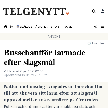
👮🏻‍♂️
BLÅLJUS
ÅSIKTER
SPORT
NÖJE
ANNONS
🕝 1 minuter
Busschaufför larmade
efter slagsmål
Publicerad 21 juli 2021 02:00
Uppdaterad 16 juni 2026 23:22
Natten mot onsdag tvingades en busschaufför
till att aktivera sitt larm efter att slagsmål
uppstod mellan två resenärer på Centralen.
Polisen och ordningsvakter var snabbt på plats och