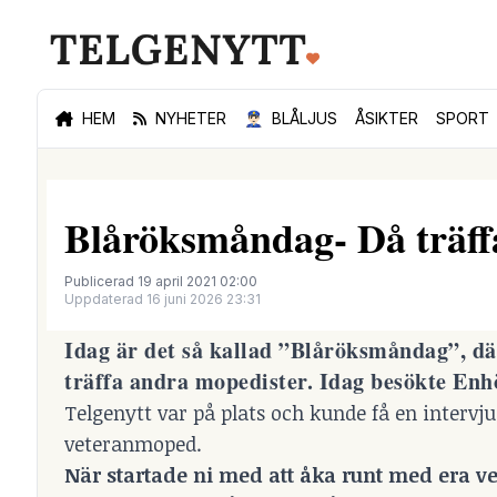
HEM
NYHETER
👮🏻‍♂️
BLÅLJUS
ÅSIKTER
SPORT
Blåröksmåndag- Då träffa
Publicerad 19 april 2021 02:00
Uppdaterad 16 juni 2026 23:31
Idag är det så kallad ”Blåröksmåndag”, där
träffa andra mopedister. Idag besökte Enh
Telgenytt var på plats och kunde få en intervj
veteranmoped.
När startade ni med att åka runt med era 