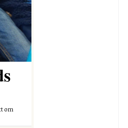
ds
ett om