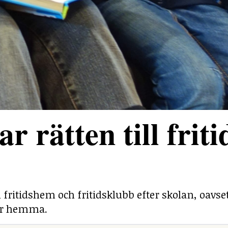
r rätten till friti
ill fritidshem och fritidsklubb efter skolan, oavs
 är hemma.