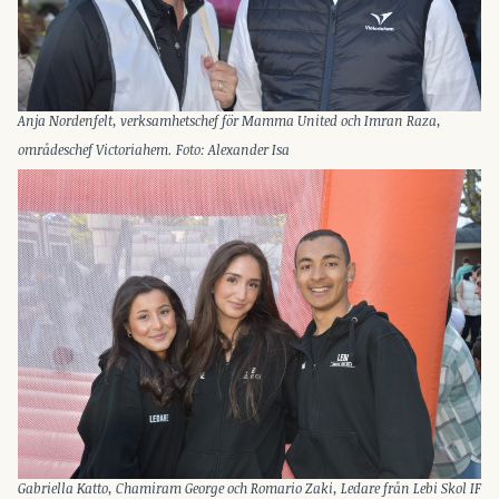
Anja Nordenfelt, verksamhetschef för Mamma United och Imran Raza,
områdeschef Victoriahem. Foto: Alexander Isa
Gabriella Katto, Chamiram George och Romario Zaki, Ledare från Lebi Skol IF