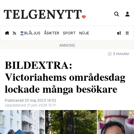
👮🏻‍♂️
BLÅLJUS
ÅSIKTER
SPORT
NÖJE
ANNONS
🕝 3 minuter
BILDEXTRA:
Victoriahems områdesdag
lockade många besökare
Publicerad 20 maj 2023 14:02
Uppdaterad 21 juni 2026 12:11