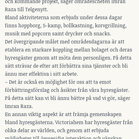
och kommande projekt, säger områdeschefen Imran
Raza till Telgenytt.
Bland aktiviteterna som erbjuds under dessa dagar
finns hoppborg, 5-kamp, bollkastning, korvgrillning,
musik med popcorn samt drycker och snacks.
Det övergripande målet med områdesdagarna är att
etablera en starkare koppling mellan bolaget och deras
hyresgäster genom att möta dem personligen. På detta
sätt strävar de efter att förbättra sina tjänster och bli
ännu mer effektiva i sitt arbete.
– Det är också en möjlighet för oss att ta emot
förbättringsförslag och åsikter från våra hyresgäster.
På detta sätt kan vi bli ännu bättre på vad vi gör, säger
Imran Raza.
En annan viktig aspekt är att främja gemenskapen
bland hyresgästerna. Victoriahem har hyresgäster från
olika delar av världen, och genom att erbjuda
möjligheter till ömsesidig interaktion och vänskap