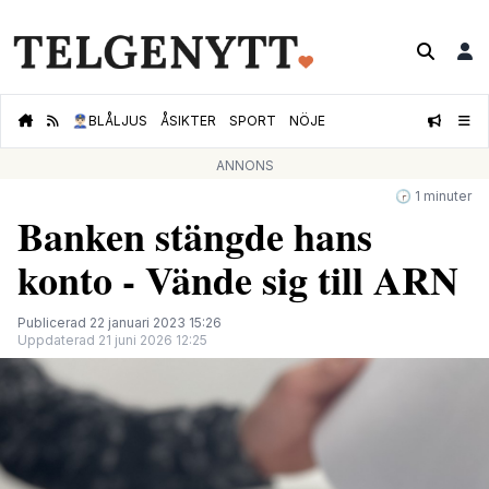
👮🏻‍♂️
BLÅLJUS
ÅSIKTER
SPORT
NÖJE
ANNONS
🕝 1 minuter
Banken stängde hans
konto - Vände sig till ARN
Publicerad 22 januari 2023 15:26
Uppdaterad 21 juni 2026 12:25