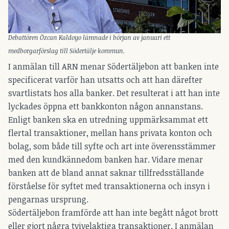
Debattören Özcan Kaldoyo lämnade i början av januari ett
medborgarförslag till Södertälje kommun.
I anmälan till ARN menar Södertäljebon att banken inte
specificerat varför han utsatts och att han därefter
svartlistats hos alla banker. Det resulterat i att han inte
lyckades öppna ett bankkonton någon annanstans.
Enligt banken ska en utredning uppmärksammat ett
flertal transaktioner, mellan hans privata konton och
bolag, som både till syfte och art inte överensstämmer
med den kundkännedom banken har. Vidare menar
banken att de bland annat saknar tillfredsställande
förståelse för syftet med transaktionerna och insyn i
pengarnas ursprung.
Södertäljebon framförde att han inte begått något brott
eller gjort några tvivelaktiga transaktioner. I anmälan