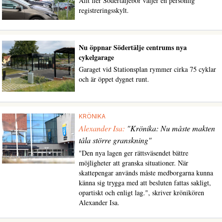
Allt fler Södertäljebor väljer en personlig
registreringsskylt.
Nu öppnar Södertälje centrums nya
cykelgarage
Garaget vid Stationsplan rymmer cirka 75 cyklar
och är öppet dygnet runt.
KRÖNIKA
Alexander Isa:
"Krönika: Nu måste makten
tåla större granskning"
"Den nya lagen ger rättsväsendet bättre
möjligheter att granska situationer. När
skattepengar används måste medborgarna kunna
känna sig trygga med att besluten fattas sakligt,
opartiskt och enligt lag.", skriver krönikören
Alexander Isa.