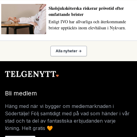
Skolsjuksköterska riskerar prövotid efter
omfattande brister
Enligt IVO har allvarliga och återkommande
brister upptäckts inom elevhälsan i Nykvarn.
Alla nyheter →
Bli medlem
Häng med när vi bygger om mediemarknaden i
Södertälje! Följ samtidigt med på vad som händer i vår
stad och ta del av fantastiska erbjudanden varje
löning. Helt gratis 🧡