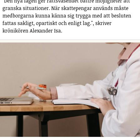
"Den nya lagen ger rättsväsendet bättre möjligheter att
granska situationer. När skattepengar används måste
medborgarna kunna känna sig trygga med att besluten
fattas sakligt, opartiskt och enligt lag.", skriver
krönikören Alexander Isa.