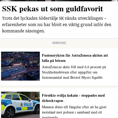
SSK pekas ut som guldfavorit
Trots det lyckades Södertälje SK vända utvecklingen –
erfarenheter som nu har blivit en viktig grund inför den
kommande säsongen.
ANNONS
Fusionsrykten får AstraZeneca-aktien att
falla på börsen
AstraZenecas aktie föll med 6,6 procent på
Stockholmsbörsen efter uppgifter om
fusionssamtal med Bristol Myers Squibb.
Försökte svälja kokain - stoppades med
elchockvapen
Mannen döms till fängelse efter att ha gjort
motstånd mot polisen i samband med ett
ingripande.