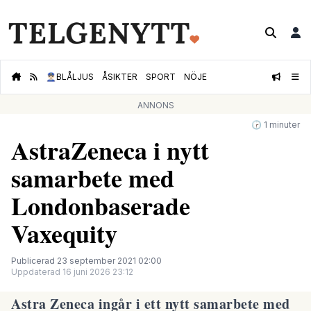
👮🏻‍♂️
BLÅLJUS
ÅSIKTER
SPORT
NÖJE
ANNONS
🕝 1 minuter
AstraZeneca i nytt
samarbete med
Londonbaserade
Vaxequity
Publicerad 23 september 2021 02:00
Uppdaterad 16 juni 2026 23:12
Astra Zeneca ingår i ett nytt samarbete med