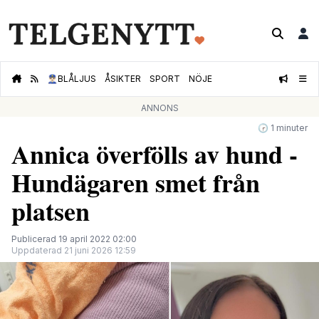
👮🏻‍♂️
BLÅLJUS
ÅSIKTER
SPORT
NÖJE
ANNONS
🕝 1 minuter
Annica överfölls av hund -
Hundägaren smet från
platsen
Publicerad 19 april 2022 02:00
Uppdaterad 21 juni 2026 12:59