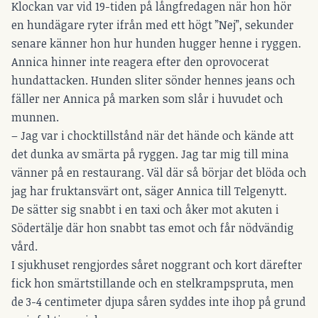
Klockan var vid 19-tiden på långfredagen när hon hör
en hundägare ryter ifrån med ett högt ”Nej”, sekunder
senare känner hon hur hunden hugger henne i ryggen.
Annica hinner inte reagera efter den oprovocerat
hundattacken. Hunden sliter sönder hennes jeans och
fäller ner Annica på marken som slår i huvudet och
munnen.
– Jag var i chocktillstånd när det hände och kände att
det dunka av smärta på ryggen. Jag tar mig till mina
vänner på en restaurang. Väl där så börjar det blöda och
jag har fruktansvärt ont, säger Annica till Telgenytt.
De sätter sig snabbt i en taxi och åker mot akuten i
Södertälje där hon snabbt tas emot och får nödvändig
vård.
I sjukhuset rengjordes såret noggrant och kort därefter
fick hon smärtstillande och en stelkrampspruta, men
de 3-4 centimeter djupa såren syddes inte ihop på grund