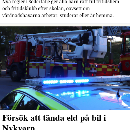
Nya regler i Södertälje ger alla barn rätt till fritidshem
och fritidsklubb efter skolan, oavsett om
vårdnadshavarna arbetar, studerar eller är hemma.
Försök att tända eld på bil i
Nykvarn