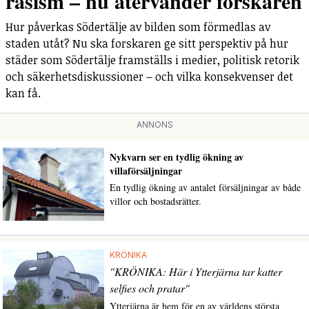
rasism – nu återvänder forskaren
Hur påverkas Södertälje av bilden som förmedlas av
staden utåt? Nu ska forskaren ge sitt perspektiv på hur
städer som Södertälje framställs i medier, politisk retorik
och säkerhetsdiskussioner – och vilka konsekvenser det
kan få.
ANNONS
Nykvarn ser en tydlig ökning av
villaförsäljningar
En tydlig ökning av antalet försäljningar av både
villor och bostadsrätter.
KRÖNIKA
"KRÖNIKA: Här i Ytterjärna tar katter
selfies och pratar"
Ytterjärna är hem för en av världens största