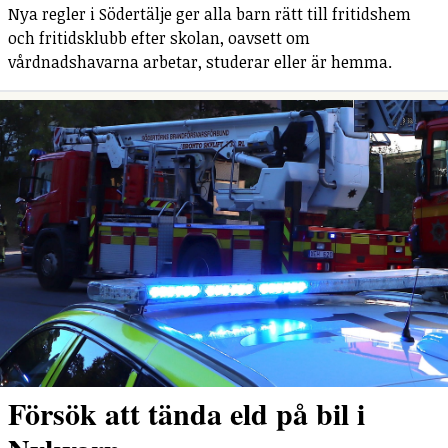
Nya regler i Södertälje ger alla barn rätt till fritidshem
och fritidsklubb efter skolan, oavsett om
vårdnadshavarna arbetar, studerar eller är hemma.
Försök att tända eld på bil i