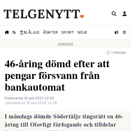
👮🏻‍♂️
BLÅLJUS
ÅSIKTER
SPORT
NÖJE
ANNONS
🕝 1 minuter
46-åring dömd efter att
pengar försvann från
bankautomat
Publicerad 16 juni 2021 02:00
Uppdaterad 16 juni 2026 23:28
I måndags dömde Södertälje tingsrätt en 46-
åring till Olovligt förfogande och tilldelar