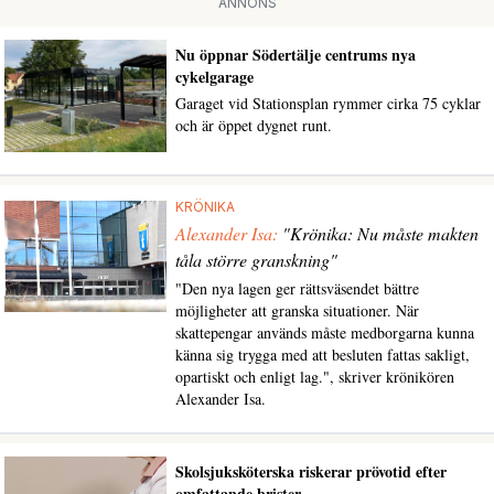
ANNONS
Nu öppnar Södertälje centrums nya
cykelgarage
Garaget vid Stationsplan rymmer cirka 75 cyklar
och är öppet dygnet runt.
KRÖNIKA
Alexander Isa:
"Krönika: Nu måste makten
tåla större granskning"
"Den nya lagen ger rättsväsendet bättre
möjligheter att granska situationer. När
skattepengar används måste medborgarna kunna
känna sig trygga med att besluten fattas sakligt,
opartiskt och enligt lag.", skriver krönikören
Alexander Isa.
Skolsjuksköterska riskerar prövotid efter
omfattande brister