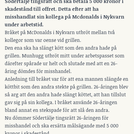
Södertälje tingsrätt och ska betala 5 000 kronor i
skadestånd till offret. Detta efter att ha
misshandlat sin kollega på Mcdonalds i Nykvarn
under arbetstid.
Bråket på McDonalds i Nykvarn utbröt mellan två
kollegor som var oense vid grillen.
Den ena ska ha slängt kött som den andra hade på
grillen. Munhugg utbröt mitt under arbetspasset som
därefter spårade ur helt och slutade med att en 26-
åring dömdes för misshandel.
Anledning till bråket var för att ena mannen slängde en
köttbit som den andra stekte på grillen. 26-åringen blev
så arg att den andra hade slängt köttet, att han tillslut
gav sig på sin kollega. I bråket använde 26-åringen
bland annat en stekspade för att slå den andra.
Nu dömmer Södertälje tingsrätt 26-åringen för
misshandel och ska ersätta målsägande med 5 000
kronor i skadestånd.