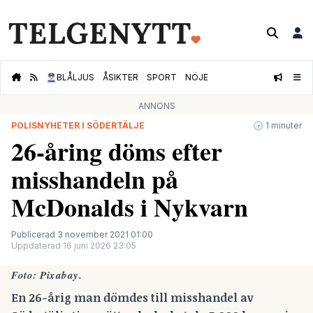
👮🏻‍♂️
BLÅLJUS
ÅSIKTER
SPORT
NÖJE
ANNONS
POLISNYHETER I SÖDERTÄLJE
🕝 1 minuter
26-åring döms efter
misshandeln på
McDonalds i Nykvarn
Publicerad 3 november 2021 01:00
Uppdaterad 16 juni 2026 23:05
Foto: Pixabay.
En 26-årig man dömdes till misshandel av