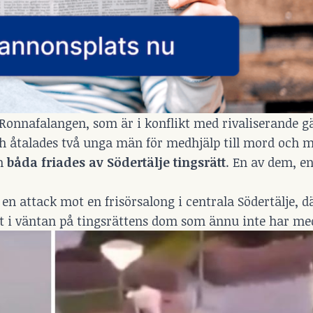
Ronnafalangen, som är i konflikt med rivaliserande g
h åtalades två unga män för medhjälp till mord och 
en
båda friades av Södertälje tingsrätt
. En av dem, en
en attack mot en frisörsalong i centrala Södertälje, d
fot i väntan på tingsrättens dom som ännu inte har me