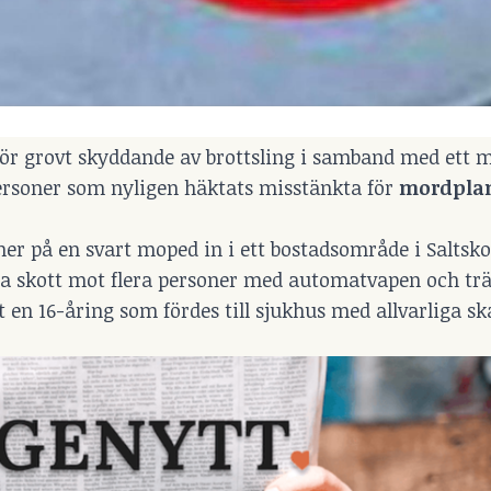
för grovt skyddande av brottsling i samband med ett m
ersoner som nyligen häktats misstänkta för
mordpla
er på en svart moped in i ett bostadsområde i Saltsko
a skott mot flera personer med automatvapen och trä
 en 16-åring som fördes till sjukhus med allvarliga s