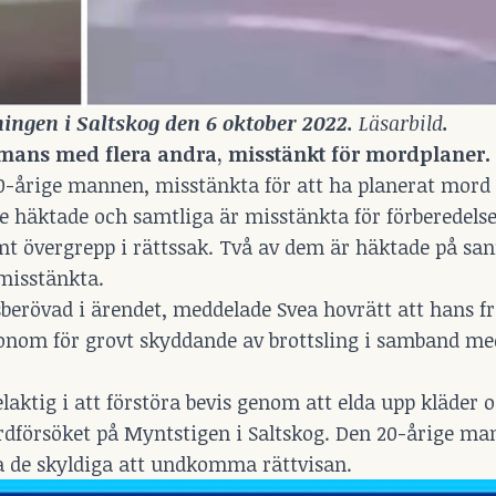
ngen i Saltskog den 6 oktober 2022. 
Läsarbild
.
mans med flera andra, misstänkt för mordplaner.
20-årige mannen, misstänkta för att ha planerat mord
ande häktade och samtliga är misstänkta för förberedels
amt övergrepp i rättssak. Två av dem är häktade på san
misstänkta.
sberövad i ärendet, meddelade Svea hovrätt att hans 
honom för grovt skyddande av brottsling i samband me
laktig i att förstöra bevis genom att elda upp kläder 
rdförsöket på Myntstigen i Saltskog. Den 20-årige m
älpa de skyldiga att undkomma rättvisan.