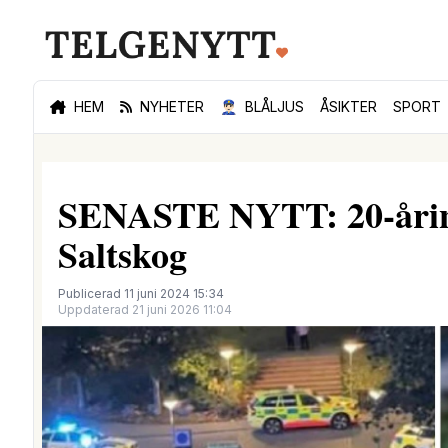
HEM
NYHETER
👮🏻‍♂️
BLÅLJUS
ÅSIKTER
SPORT
SENASTE NYTT: 20-åring 
Saltskog
Publicerad 11 juni 2024 15:34
Uppdaterad 21 juni 2026 11:04