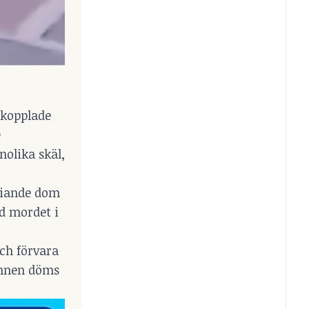
 kopplade
e
nolika skäl,
friande dom
d mordet i
och förvara
annen döms