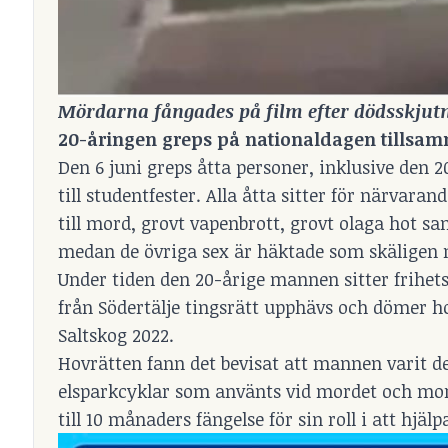
Mördarna fångades på film efter dödsskjutni
20-åringen greps på nationaldagen tillsam
Den 6 juni greps åtta personer,
inklusive den 
till studentfester. Alla åtta sitter för närvar
till mord, grovt vapenbrott, grovt olaga hot s
medan de övriga sex är häktade som skäligen 
Under tiden den 20-årige mannen sitter frihet
från Södertälje tingsrätt upphävs och dömer 
Saltskog 2022.
Hovrätten fann det bevisat att mannen varit de
elsparkcyklar som använts vid mordet och mo
till 10 månaders fängelse för sin roll i att hj