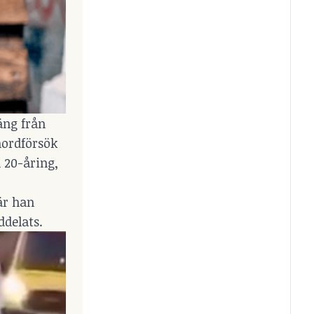
äng från
mordförsök
 20-åring,
är han
ddelats.